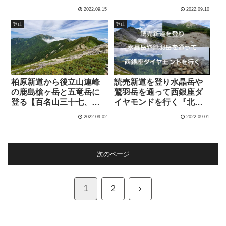
南部縦走②』【百名山四
①』【百名山三十九座
2022.09.15
2022.09.10
十～四十二座目】
目】
登山
登山
柏原新道から後立山連峰
読売新道を登り水晶岳や
の鹿島槍ヶ岳と五竜岳に
鷲羽岳を通って西銀座ダ
登る【百名山三十七、八
イヤモンドを行く『北ア
座目】
ルプス奥地縦走②』【百
2022.09.02
2022.09.01
名山三十四～六座目】
次のページ
次
1
2
へ