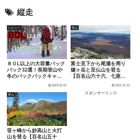
縦走
レビュー
登山
８０L以上の大容量バック
富士見下から尾瀬を周り
パック32選！長期登山や
燧ヶ岳と至仏山を登る
冬のバックパックキャン
【百名山六十六、七座
プに
目】
2023.03.16
2022.11.12
スポンサーリンク
登山
笹ヶ峰から妙高山と火打
山を登る【百名山五十