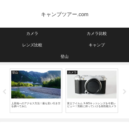
キャンプツアー.com
カメラ
カメラ比較
レンズ比較
キャンプ
登山
登山
カメラ
カ
要注
上高地へのアクセス方法！最も安い行き方
富士フイルム X-M5キットレンズを今更レ
手持
を調べてみた
ビュー！気軽に持っていける高性能カメラ
的に