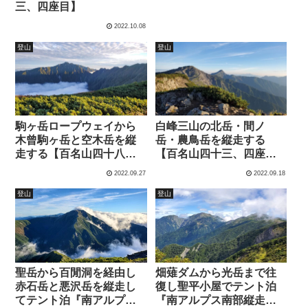
三、四座目】
2022.10.08
登山
登山
駒ヶ岳ロープウェイから
白峰三山の北岳・間ノ
木曾駒ヶ岳と空木岳を縦
岳・農鳥岳を縦走する
走する【百名山四十八、
【百名山四十三、四座
九座目】
目】
2022.09.27
2022.09.18
登山
登山
聖岳から百閒洞を経由し
畑薙ダムから光岳まで往
赤石岳と悪沢岳を縦走し
復し聖平小屋でテント泊
てテント泊『南アルプス
『南アルプス南部縦走