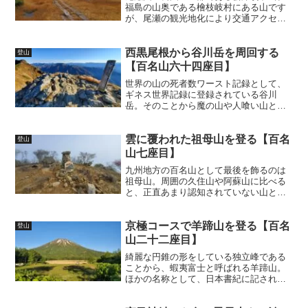
福島の山奥である檜枝岐村にある山です
が、尾瀬の観光地化により交通アクセス
は悪くない土地です。今回は最短コース
である滝沢登山口から入山しました。・
滝沢登山口が登山口＆下山口・登山口ま
西黒尾根から谷川岳を周回する
登山
での距離は村から短いが、...
【百名山六十四座目】
世界の山の死者数ワースト記録として、
ギネス世界記録に登録されている谷川
岳。そのことから魔の山や人喰い山とも
呼ばれています。しかし、実際に起きて
いる事故の多くは一ノ倉沢などからのク
ライミングルートで、一般道である天神
雲に覆われた祖母山を登る【百名
登山
尾根などでは、死者が出るよ...
山七座目】
九州地方の百名山として最後を飾るのは
祖母山。周囲の久住山や阿蘇山に比べる
と、正直あまり認知されていない山とい
う印象です。ただ、山名にある祖母とい
うのは、日本神話に登場する豊玉姫のこ
とで、神武天皇の祖母にあたります。由
京極コースで羊蹄山を登る【百名
登山
緒でいえばかなり格式があ...
山二十二座目】
綺麗な円錐の形をしている独立峰である
ことから、蝦夷富士と呼ばれる羊蹄山。
ほかの名称として、日本書紀に記されて
いることから由来する後方羊蹄山（しり
べしやま）、アイヌ語でマッカリヌプリ