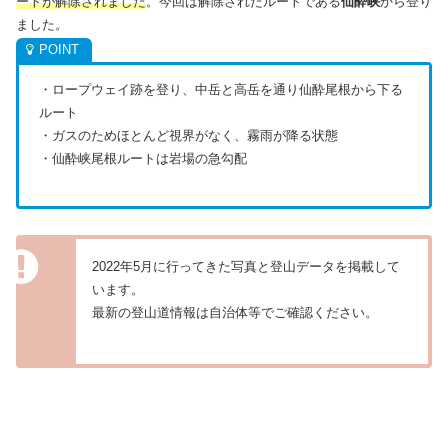
ートが解除されました
。今回は解除されたルートである
仙酔峡
から登り
ました。
・ロープウェイ跡を登り、中岳と高岳を通り仙酔尾根から下る
ルート
・ガスのためほとんど視界がなく、霧雨が降る状態
・仙酔峡尾根ルートは岩場の急勾配
2022年5月に行ってきた写真と登山データを掲載して
います。
最新の登山道情報は自治体等でご確認ください。