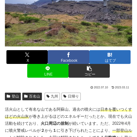
X
Facebook
はてブ
LINE
コピー
2022.07.10
2023.03.11
登山
百名山
九州
日帰り
活火山として有名な山である阿蘇山。過去の噴火には
日本を覆いつくす
ほどの火山灰
が巻き上がるほどのエネルギーだったとか。現在でも火山
活動を続けており、
火口周辺の規制
が続いています。ただ、2022年4月
に噴火警戒レベルが
２
から
１
に引き下げられたことにより、
一部登山ル