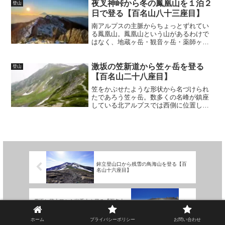
があります。今回は4つあるコースのうち
夜叉神峠から冬の鳳凰山を１泊２
登山
の１つ、京極コースから...
日で登る【百名山八十三座目】
南アルプスの主脈からちょっとずれてい
る鳳凰山。鳳凰山という山があるわけで
はなく、地蔵ヶ岳・観音ヶ岳・薬師ヶ岳
の総称です。最高峰が観音ヶ岳の2,841m
ですが、登山口のアクセスの良さや、登
山道の難易度から冬季でも登ることがで
激坂の笠新道から笠ヶ岳を登る
登山
きます。なので今回...
【百名山二十八座目】
笠をかぶせたような形状から名づけられ
たであろう笠ヶ岳。数多くの名峰が鎮座
している北アルプスでは西側に位置して
おり、多くの登山者が利用している新穂
高センターからアクセスできます。今回
は急登として名をはせている笠新道から
登っていきます。・新穂高...
鉾立登山口から残雪の鳥海山を登る【百
名山十六座目】
馬返し登山口から岩手山を登る【百名山
十八座目】
ホーム
プライバシーポリシー
お問い合わせ