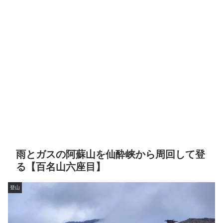
雨とガスの阿蘇山を仙酔峡から周回して登
る【百名山六座目】
登山