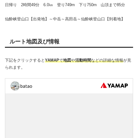
日帰り 2時間49分 6.0㎞ 登り749m 下り750m 山頂まで85分
仙酔峡登山口【出発地】～中岳～高田岳～仙酔峡登山口【到着地】
ルート地図及び情報
下記をクリックすると
YAMAP
で
地図
や
活動時間
などの詳細な情報
が見
られます。