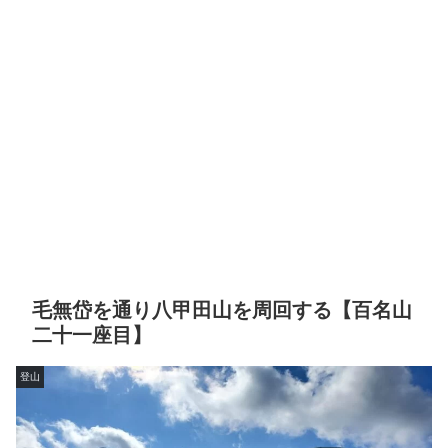
毛無岱を通り八甲田山を周回する【百名山
二十一座目】
登山