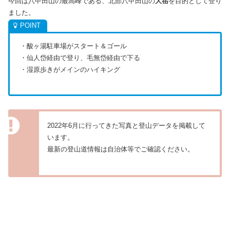
今回は八甲田山の最高峰である、北部八甲田山の
大岳
を目的として登り
ました。
・酸ヶ湯駐車場がスタート＆ゴール
・仙人岱経由で登り、毛無岱経由で下る
・湿原歩きがメインのハイキング
2022年6月に行ってきた写真と登山データを掲載して
います。
最新の登山道情報は自治体等でご確認ください。