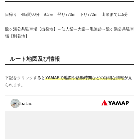
日帰り 4時間00分 9.3㎞ 登り770m 下り772m 山頂まで115分
酸ヶ湯公共駐車場【出発地】～仙人岱～大岳～毛無岱～酸ヶ湯公共駐車
場【到着地】
ルート地図及び情報
下記をクリックすると
YAMAP
で
地図
や
活動時間
などの詳細な情報
が見
られます。