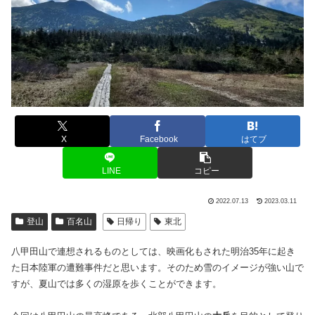
X
Facebook
はてブ
LINE
コピー
2022.07.13
2023.03.11
登山
百名山
日帰り
東北
八甲田山で連想されるものとしては、映画化もされた明治35年に起き
た日本陸軍の遭難事件だと思います。そのため雪のイメージが強い山で
すが、夏山では多くの湿原を歩くことができます。