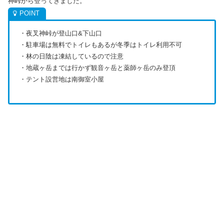
神峠から登ってきました。
・夜叉神峠が登山口&下山口
・駐車場は無料でトイレもあるが冬季はトイレ利用不可
・林の日陰は凍結しているので注意
・地蔵ヶ岳までは行かず観音ヶ岳と薬師ヶ岳のみ登頂
・テント設営地は南御室小屋