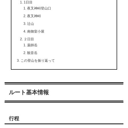
1日目
夜叉神峠登山口
夜叉神峠
辻山
南御室小屋
２日目
薬師岳
観音岳
この登山を振り返って
ルート基本情報
行程