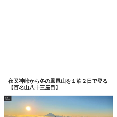
夜叉神峠から冬の鳳凰山を１泊２日で登る
【百名山八十三座目】
登山