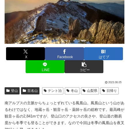
X
Facebook
はてブ
LINE
コピー
2023.08.05
登山
百名山
テント泊
冬山
山梨県
日帰り
南アルプスの主脈からちょっとずれている鳳凰山。鳳凰山という山があ
るわけではなく、地蔵ヶ岳・観音ヶ岳・薬師ヶ岳の総称です。最高峰が
観音ヶ岳の2,841mですが、登山口のアクセスの良さや、登山道の難易
度から冬季でも登ることができます。なので今回は冬季の鳳凰山を夜叉