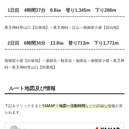
1日目 4時間37分 8.8㎞ 登り1,345m 下り288m
夜叉神峠登山口【出発地】～夜叉神峠～辻山～南御室小屋【宿泊地】
2日目 6時間34分 13.8㎞ 登り713m 下り1,771m
南御室小屋【出発地】～薬師岳～観音岳～薬師岳～南御室小屋～夜叉神
峠～夜叉神峠登山口【到着地】
ルート地図及び情報
下記をクリックすると
YAMAP
で
地図
や
活動時間
などの詳細な情報
が見
られます。