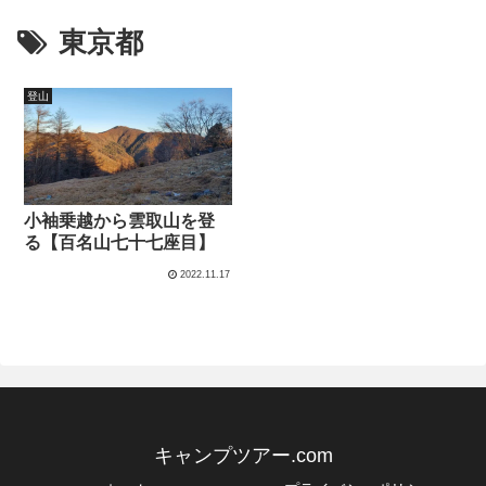
東京都
登山
小袖乗越から雲取山を登
る【百名山七十七座目】
2022.11.17
キャンプツアー.com