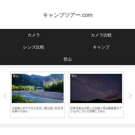
キャンプツアー.com
カメラ
カメラ比較
レンズ比較
キャンプ
登山
登山
登山
道
るお
上高地へのアクセス方法！最も安い行き方
日本百名山を登った記録と登山難易度やア
Am
を調べてみた
クセスについて評価してみた
意！