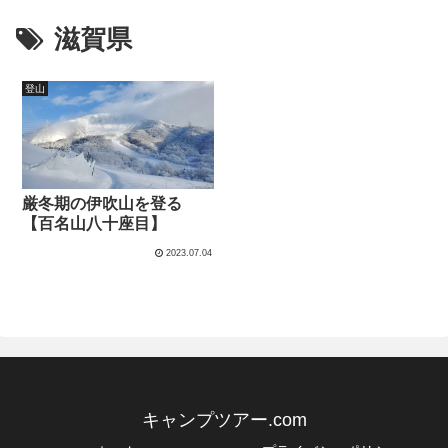
滋賀県
登山
厳冬期の伊吹山を登る
【百名山八十座目】
2023.07.04
キャンプツアー.com