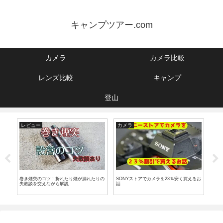
キャンプツアー.com
カメラ
カメラ比較
レンズ比較
キャンプ
登山
レビュー
カメラ
キ
やア
巻き煙突のコツ！折れたり煙が漏れたりの
SONYストアでカメラを23％安く買えるお
石川
失敗談を交えながら解説
話
【冬