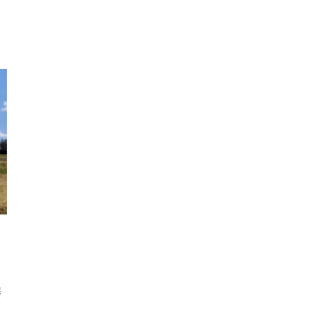
日
候
リ