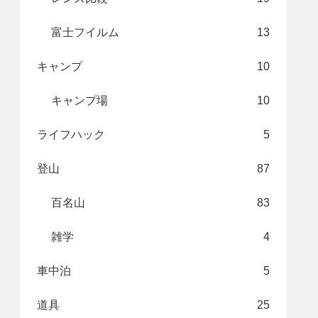
富士フイルム
13
キャンプ
10
キャンプ場
10
ライフハック
5
登山
87
百名山
83
雑学
4
車中泊
5
道具
25