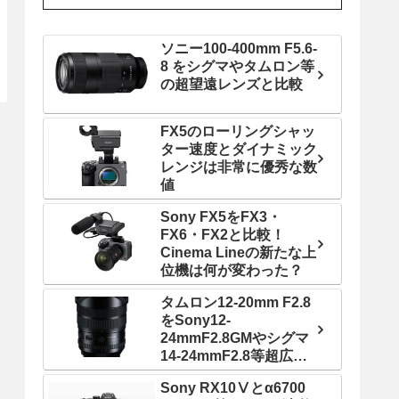
ソニー100-400mm F5.6-
8 をシグマやタムロン等
の超望遠レンズと比較
FX5のローリングシャッ
ター速度とダイナミック
レンジは非常に優秀な数
値
Sony FX5をFX3・
FX6・FX2と比較！
Cinema Lineの新たな上
位機は何が変わった？
タムロン12-20mm F2.8
をSony12-
24mmF2.8GMやシグマ
14-24mmF2.8等超広角
ズームレンズと比較！
Sony RX10Ⅴとα6700