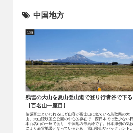
中国地方
登山
残雪の大山を夏山登山道で登り行者谷で下る
【百名山一座目】
伯耆富士といわれるほど山容が富士山に似ている鳥取県の大
山。大山隠岐国立公園の中心的存在で、西日本では数少ない
本百名山の一座であり、中国地方最高峰です。日本海側の気
により豪雪地帯となっているため、雪山登山やバックカント