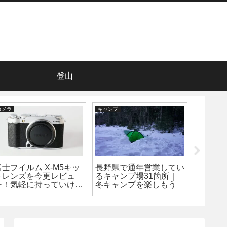
登山
カメラ
キャンプ
登山
富士フイルム X-M5キッ
長野県で通年営業してい
日本百
トレンズを今更レビュ
るキャンプ場31箇所｜
と登山
ー！気軽に持っていける
冬キャンプを楽しもう
につい
高性能カメラ