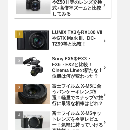
やZ50Ⅱ等のレンズ交換
式+高倍率ズームと比較
してみる
LUMIX TX3をRX100 VII
やG7X Mark III、DC-
TZ99等と比較！
Sony FX5をFX3・
FX6・FX2と比較！
Cinema Lineの新たな上
位機は何が変わった？
富士フイルム X-M5に合
うパンケーキレンズ5
選！軽量でスナップや旅
行に最適な相棒はどれ？
富士フイルム X-M5キッ
トレンズを今更レビュ
ー！気軽に持っていける