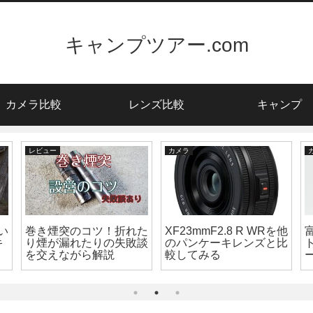
キャンプツアー.com
カメラ比較
レンズ比較
キャンプ
レビュー
カメラ
い
巻き煙突のコツ！折れた
XF23mmF2.8 R WRを他
キ
り煙が漏れたりの失敗談
のパンケーキレンズと比
を交えながら解説
較してみる