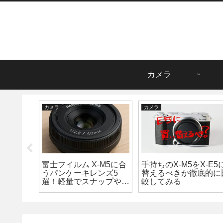
カメラ
カメラ
カメラ
使える重
富士フイルム X-M5に合
手持ちのX-M5をX-E5
み！エバ
うパンケーキレンズ5
替えるべきか徹底的に
biをレビ
選！軽量でスナップや旅
較してみる
行に最適な相棒はどれ？