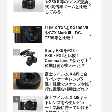
やZ50Ⅱ等のレンズ交換
式+高倍率ズームと比較
してみる
LUMIX TX3をRX100 VII
やG7X Mark III、DC-
TZ99等と比較！
Sony FX5をFX3・
FX6・FX2と比較！
Cinema Lineの新たな上
位機は何が変わった？
富士フイルム X-M5に合
うパンケーキレンズ5
選！軽量でスナップや旅
行に最適な相棒はどれ？
富士フイルム X-M5キッ
トレンズを今更レビュ
ー！気軽に持っていける