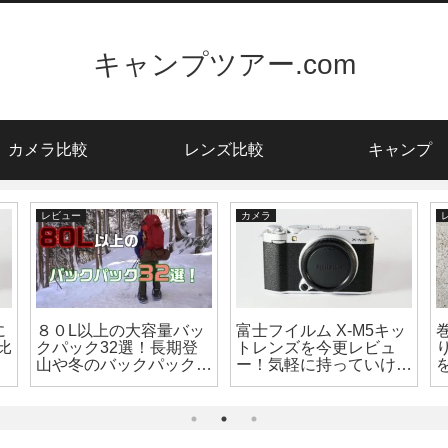
キャンプツアー.com
カメラ比較
レンズ比較
キャンプ
レビュー
カメラ
に
８０L以上の大容量バッ
富士フイルム X-M5キッ
比
クパック32選！長期登
トレンズを今更レビュ
山や冬のバックパックキ
ー！気軽に持っていける
ャンプに
高性能カメラ