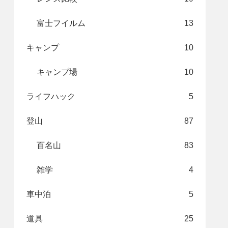
富士フイルム
13
キャンプ
10
キャンプ場
10
ライフハック
5
登山
87
百名山
83
雑学
4
車中泊
5
道具
25