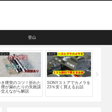
登山
レビュー
カメラ
カメラ
巻き煙突のコツ！折れた
SONYストアでカメラを
X-E5
り煙が漏れたりの失敗談
23％安く買えるお話
ムカメラ
を交えながら解説
やX-T5
とどう