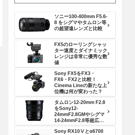
ソニー100-400mm F5.6-
8 をシグマやタムロン等
の超望遠レンズと比較
FX5のローリングシャッ
ター速度とダイナミック
レンジは非常に優秀な数
値
Sony FX5をFX3・
FX6・FX2と比較！
Cinema Lineの新たな上
位機は何が変わった？
タムロン12-20mm F2.8
をSony12-
24mmF2.8GMやシグマ
14-24mmF2.8等超広角
ズームレンズと比較！
Sony RX10Ⅴとα6700