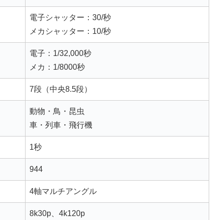
電子シャッター：30/秒
メカシャッター：10/秒
電子：1/32,000秒
メカ：1/8000秒
7段（中央8.5段）
動物・鳥・昆虫
車・列車・飛行機
1秒
944
4軸マルチアングル
8k30p、4k120p