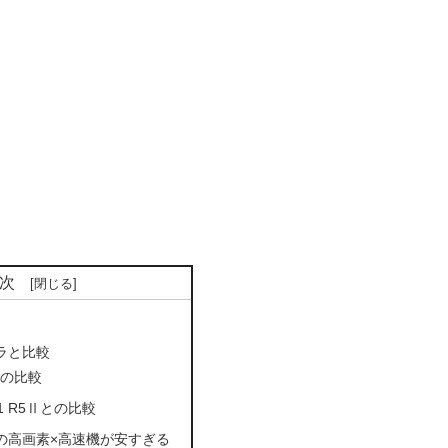
次
ラと比較
8との比較
 R1 R5Ⅱとの比較
の高画素×高速機が安すぎる