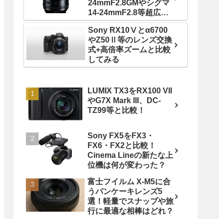
24mmF2.8GMやシグマ
14-24mmF2.8等超広角
ズームレンズと比較！
Sony RX10Ⅴとα6700
やZ50Ⅱ等のレンズ交換
式+高倍率ズームと比較
してみる
LUMIX TX3をRX100 VII
やG7X Mark III、DC-
TZ99等と比較！
Sony FX5をFX3・
FX6・FX2と比較！
Cinema Lineの新たな上
位機は何が変わった？
富士フイルム X-M5に合
うパンケーキレンズ5
選！軽量でスナップや旅
行に最適な相棒はどれ？