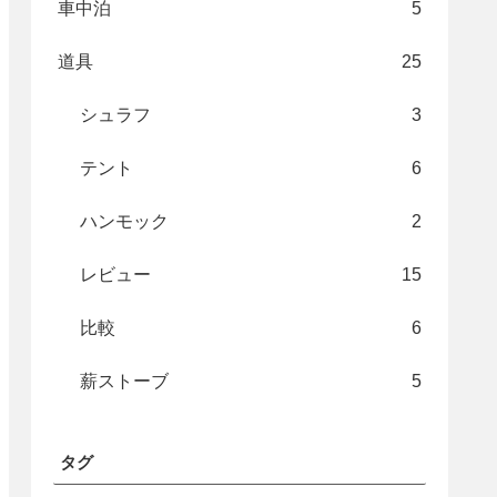
車中泊
5
道具
25
シュラフ
3
テント
6
ハンモック
2
レビュー
15
比較
6
薪ストーブ
5
タグ