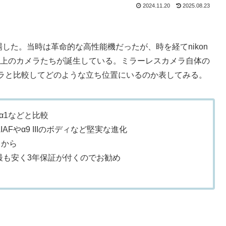
2024.11.20
2025.08.23
した。当時は革命的な高性能機だったが、時を経てnikon
かそれ以上のカメラたちが誕生している。ミラーレスカメラ自体の
ラと比較してどのような立ち位置にいるのか表してみる。
代α1などと比較
Fやα9 IIIのボディなど堅実な進化
日から
最も安く3年保証が付くのでお勧め