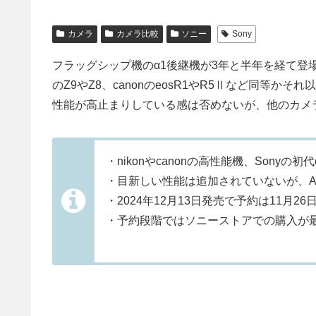
カメラ
カメラ比較
ソニー
Sony
フラッグシップ機のα1後継機が3年と半年を経て登場
のZ9やZ8、canonのeosR1やR5Ⅱなど同等
性能が高止まりしている感は否めないが、他のカメ
・nikonやcanonの高性能機、Sonyの初
・目新しい性能は追加されていないが、AIA
・2024年12月13日発売で予約は11月26
・予約段階ではソニーストアでの購入が