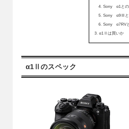
Sony α1と
Sony α9Ⅲ
Sony α7R
α1Ⅱは買いか
α1Ⅱのスペック