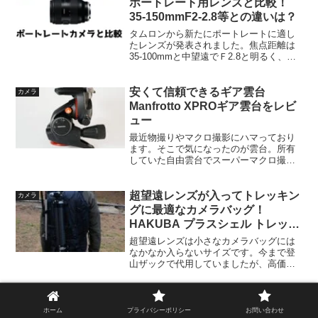
ポートレート用レンズと比較！
35‐150mmF2-2.8等との違いは？
タムロンから新たにポートレートに適し
たレンズが発表されました。焦点距離は
35‐100mmと中望遠でＦ2.8と明るく、同
じくタムロンのポートレート向けレンズ
35-150mmF2-2.8と近しい性能です。どの
あたりに違いがあるのか、他のポート
安くて信頼できるギア雲台
カメラ
レ...
Manfrotto XPROギア雲台をレビ
ュー
最近物撮りやマクロ撮影にハマっており
ます。そこで気になったのが雲台。所有
していた自由雲台でスーパーマクロ撮影
をすると、なかなか狙った画角にならな
いことが多々ありました。そこでギア雲
台の購入を決意。調べてみると自由雲台
超望遠レンズが入ってトレッキン
カメラ
ほど種類が無く、価格も高...
グに最適なカメラバッグ！
HAKUBA プラスシェル トレック
04をレビュー
超望遠レンズは小さなカメラバッグには
なかなか入らないサイズです。今まで登
山ザックで代用していましたが、高価な
レンズということもあり、大き目のカメ
ラバッグを購入しました。登山でも超望
遠レンズを持っていくため、アウトドア
に適したHAKUBAプラ...
ホーム
プライバシーポリシー
お問い合わせ