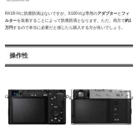
AR-X100/PRF-49
RX1R IIIに防塵防滴はないですが、X100Ⅵは専用の
アダプター
と
フィ
ルター
を装着することによって防塵防滴となります。ただ、両方で
約1
万円
するので本当に必要だと感じたら購入する方が良いでしょう。
操作性