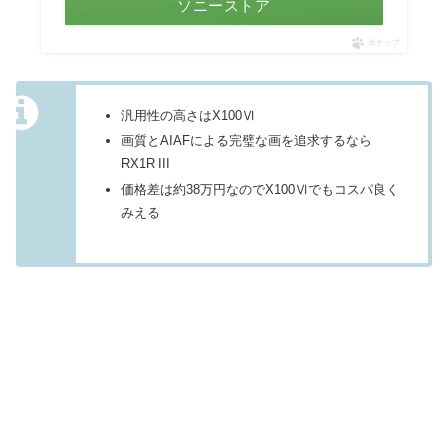
ソニーストア
ポチップ
汎用性の高さはX100Ⅵ
画質とAIAFによる完璧な画を追求するなら
RX1R III
価格差は約38万円なのでX100Ⅵでもコスパ良く
みえる