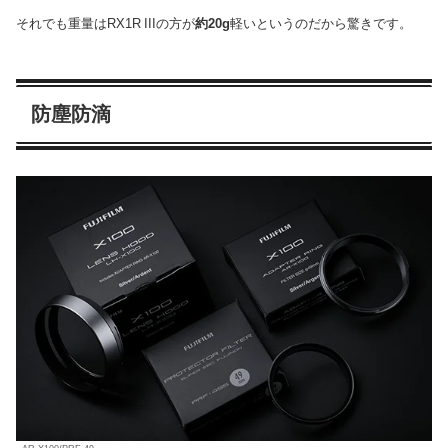
それでも重量はRX1R IIIの方が
約20g
軽いというのだから驚きです。
防塵防滴