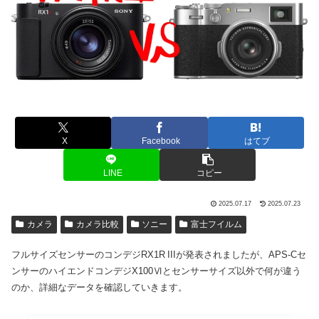
X
Facebook
はてブ
LINE
コピー
2025.07.17
2025.07.23
カメラ
カメラ比較
ソニー
富士フイルム
フルサイズセンサーのコンデジRX1R IIIが発表されましたが、APS-Cセ
ンサーのハイエンドコンデジX100Ⅵとセンサーサイズ以外で何が違う
のか、詳細なデータを確認していきます。