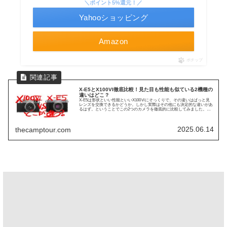
＼ポイント5%還元！／
Yahooショッピング
Amazon
ポチップ
X-E5とX100VI徹底比較！見た目も性能も似ている2機種の
違いはどこ？
X-E5は形状といい性能といいX100Ⅵにそっくりで、その違いはぱっと見
レンズを交換できるかどうか。しかし実際はその他にも決定的な違いがあ
るはず。ということでこの2つのカメラを徹底的に比較してみました。フ
ァインダーやモニターはX100Ⅵの方...
2025.06.14
thecamptour.com