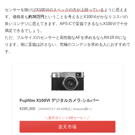
センサーを除けば
X100Ⅵのスペックの方が上回っている
ように思えま
す。価格差も
約38万円
ということを考えるとX100Ⅵがかなりコスパの
良いコンデジに思えてきます。APS-Cで妥協できるならX100Ⅵで十分
満足できるでしょう。
ただ、フルサイズのセンサーと高性能なAFを求めるならRX1R IIIにな
ります。画に妥協は許さない、究極のコンデジを求める人におすすめで
す。
Fujifilm X100VI デジタルカメラ-シルバー
¥285,300
（2025/07/17 20:42時点 | Amazon調べ）
＼楽天ポイント4倍セール！／
楽天市場