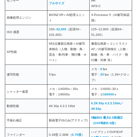
センサー
HR
フルサイズ
APS-C
BIONZ XR＋AI処理ユニッ
X-Processor 5（AI被写体認
画像処理エンジン
ト
識）
100–
32,000
（拡張50–
125–12,800（拡張64–
ISO 感度
102,400）
51,200）
693点像面位相差＋AI被写
像面位相差＋コントラスト
体検出（人物・動物・鳥・
AF／AI被写体検出（人物・
AF性能
昆虫・車/列車・飛行機・オ
動物・鳥・車・バイク・飛
ート）
行機・列車 等）
メカ：
6
fps
連写性能
5 fps
電子：
20
fps（1.29×クロッ
プ）
メカ：1/4000s～30s
メカ：1/4000–30 s
シャッター速度
電子：1/8000s
電子：1/
180000
s
6.2K 30p 4:2:2 10bit／
動画性能
4K 30p 4:2:2 10bit
4K 60p
5軸IBIS 最大6.0段補正
手振れ補正
動画電子ISのみ(アクティブ)
（OVF時約5.5段）
ハイブリッドOVF/EVF
ファインダー
0.39型 2.36M （
0.70倍
）