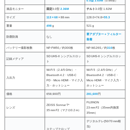
0.5型 3.69M
（0.66倍）
液晶モニター
固定
3.0型
2.36M
チルト
3.0型 1.62M
サイズ
113 × 68
× 88 mm
128.0×74.8×
55.3
重量
498
g
521 g
要
アダプター＋フィルター
防塵防滴
なし
装着
バッテリー撮影枚数
NP‑FW50／約300枚
NP‑W126S／約
310
枚
SD UHS‑II シングルスロッ
SD UHS‑II シングルスロッ
記録メディア
ト
ト
Wi‑Fi 5（2.4/5 GHz）・
Wi‑Fi 5（2.4/5 GHz）／
Bluetooth 4.2・USB‑C
Bluetooth4.2・USB‑C・
入出力
PD・Micro HDMI・マイク入
Micro HDMI・マイク入力・
力・ホットシュー
ホットシュー
価格
658,900円
281,600
円
FUJINON
ZEISS Sonnar T*
レンズ
23 mm F2（35mm判換算
35 mm F2（マクロ0.2 m）
35mm）
デジタルテレ(50/70 mm相
当)
ステップクロップ