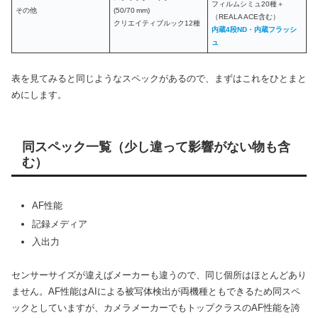
フィルムシミュ20種＋
その他
(50/70 mm)
（REALA ACE含む）
クリエイティブルック12種
内蔵4段ND
・
内蔵フラッシ
ュ
表を見てみると同じようなスペックがあるので、まずはこれをひとまと
めにします。
同スペック一覧（少し違って影響がない物も含
む）
AF性能
記録メディア
入出力
センサーサイズが違えばメーカーも違うので、同じ個所はほとんどあり
ません。AF性能はAIによる被写体検出が両機種ともできるため同スペ
ックとしていますが、カメラメーカーでもトップクラスのAF性能を誇