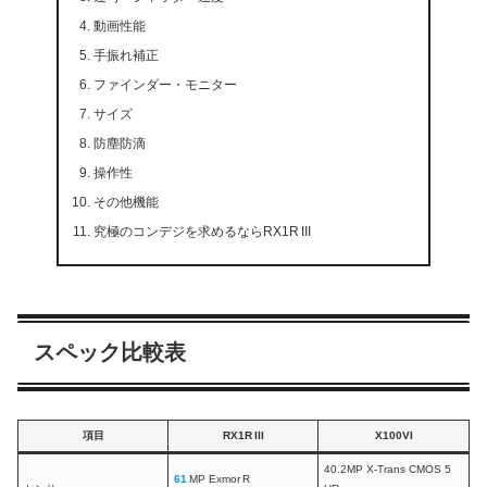
動画性能
手振れ補正
ファインダー・モニター
サイズ
防塵防滴
操作性
その他機能
究極のコンデジを求めるならRX1R III
スペック比較表
項目
RX1R III
X100VI
40.2MP X-Trans CMOS 5
61
MP Exmor R