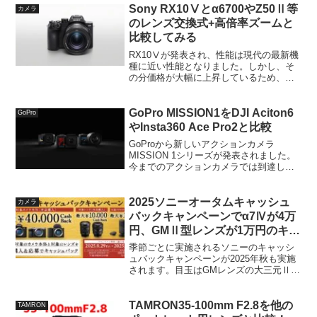
Sony RX10Ⅴとα6700やZ50Ⅱ等
カメラ
のレンズ交換式+高倍率ズームと
比較してみる
RX10Ⅴが発表され、性能は現代の最新機
種に近い性能となりました。しかし、そ
の分価格が大幅に上昇しているため、今
回はレンズ交換式カメラと高倍率ズーム
レンズの組み合わせを比較してみます。
いずれも1本で広角から超望遠までカバー
GoPro MISSION1をDJI Aciton6
GoPro
する高倍率ズームと...
やInsta360 Ace Pro2と比較
GoProから新しいアクションカメラ
MISSION 1シリーズが発表されました。
今までのアクションカメラでは到達して
いなかった8k60fpsや4k240fpsで撮影可能
で、本格的な映像表現ができるようにな
るシネマティックカメラです。また、
2025ソニーオータムキャッシュ
カメラ
マ...
バックキャンペーンでα7Ⅳが4万
円、GMⅡ型レンズが1万円のキャ
ッシュバック！
季節ごとに実施されるソニーのキャッシ
ュバックキャンペーンが2025年秋も実施
されます。目玉はGMレンズの大三元Ⅱ型
がついにキャッシュバック対象に。単品
で1万円ですが、カメラ本体と同時購入で
さらに1万円のキャッシュバックとなりま
TAMRON35-100mm F2.8を他の
TAMRON
す。期間は20...