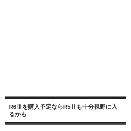
R6Ⅲを購入予定ならR5Ⅱも十分視野に入
るかも