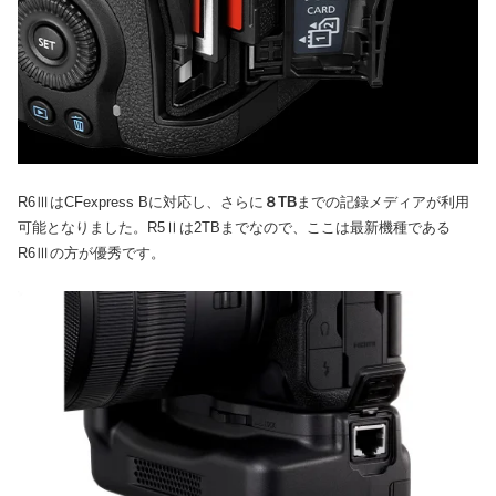
R6ⅢはCFexpress Bに対応し、さらに
８TB
までの記録メディアが利用
可能となりました。R5Ⅱは2TBまでなので、ここは最新機種である
R6Ⅲの方が優秀です。