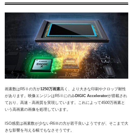
画素数はR5Ⅱの方が
1250万画素
高く、より大きな印刷やクロップ耐性
があります。映像エンジンはR5Ⅱにのみ
DIGIC Accelerator
が搭載され
ており、高速・高画質を実現しています。これによって4500万画素と
いう高画素の画像を処理しています。
ISO感度は画素数が少ないR6Ⅲの方が若干良いようですが、そこまで大
きな影響を与える幅でもなさそうです。