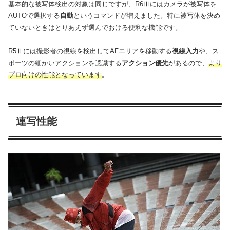
基本的な被写体検出の対象は同じですが、R6Ⅲにはカメラが被写体を
AUTOで選択する
自動
というコマンドが増えました。特に被写体を決め
ていないときはとりあえず選んでおける便利な機能です。
R5Ⅱには撮影者の視線を検出してAFエリアを移動する
視線入力
や、ス
ポーツの細かいアクションを認識する
アクション優先
があるので、
より
プロ向けの性能となっています
。
連写性能