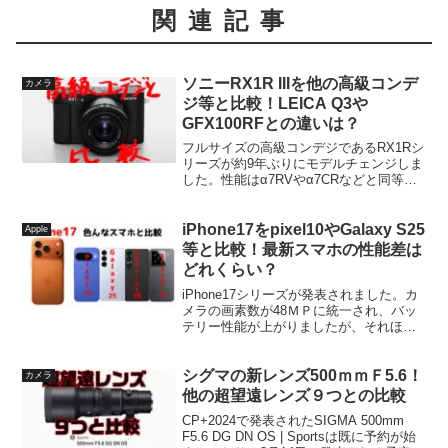
関連記事
ソニーRX1R IIIを他の高級コンデ
カメラ
ジ等と比較！LEICA Q3や
GFX100RFとの違いは？
フルサイズの高級コンデジであるRX1Rシ
リーズが約9年ぶりにモデルチェンジしま
した。性能はα7RVやα7CRなどと同等ク
ラスまで向上しつつもコンパクトな形状
は失われていません。ただ、価格は約66
万円と大幅に上がっているので、他の高
iPhone17をpixel10やGalaxy S25
Apple
級コンデジ...
等と比較！最新スマホの性能差は
どれくらい？
iPhone17シリーズが発表されました。カ
メラの画素数が48ＭＰに統一され、バッ
テリー性能が上がりましたが、それほど
大きな違いは無いように感じます。価格
も無印は最低ストレージ容量が上がった
代わりに同容量だと安くなっており、pro
シグマの新レンズ500ｍｍＦ5.6！
カメラ
モデルは5...
他の超望遠レンズ９つとの比較
CP+2024で発表されたSIGMA 500mm
F5.6 DG DN OS | Sportsは既に予約が始