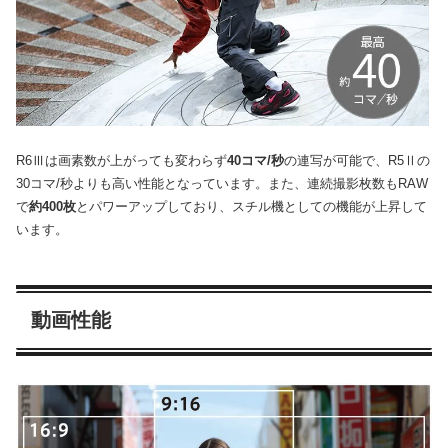
R6Ⅲは画素数が上がっても変わらず
40コマ/秒
の連写が可能で、R5Ⅱの
30コマ/秒よりも高い性能となっています。また、連続撮影枚数もRAW
で
約400枚
とパワーアップしており、スチル機としての機能が上昇して
います。
動画性能