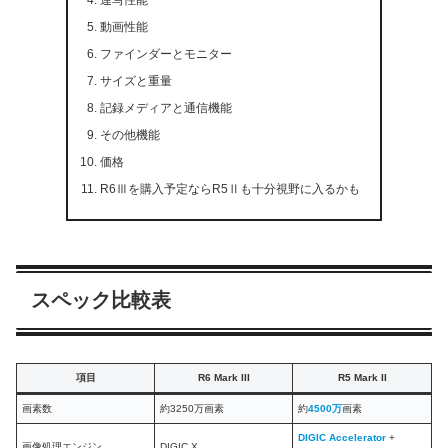
動画性能
ファインダーとモニター
サイズと重量
記録メディアと通信機能
その他機能
価格
R6Ⅲを購入予定ならR5Ⅱも十分視野に入るかも
スペック比較表
項目
R6 Mark III
R5 Mark II
画素数
約3250万画素
約
4500万
画素
DIGIC Accelerator
+
画像処理エンジン
DIGIC X