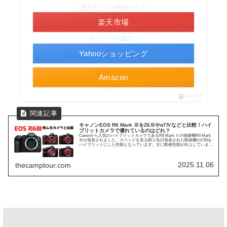
＼楽天ポイント4倍セール！／
楽天市場
＼ポイント5%還元！／
Yahooショッピング
Amazon
ポチップ
キャノンEOS R6 Mark ⅢをZ6Ⅲやα7Ⅳなどと比較！ハイ
ブリットカメラで優れているのはどれ？
Canonから人気のハイブリットカメラであるR6 Mark Ⅱの後継機R6 Mark
Ⅲが発表されました。スペックを見る限り先日発表された動画機のC50を
ハイブリットにした性能となっています。主に動画性能が向上しています
が、他のカメラと比較...
2025.11.06
thecamptour.com