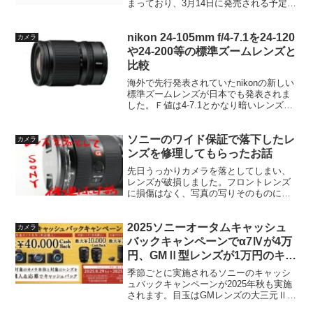
まっており、3月14日に発売される予定で
す。ただ、予想を上回る注文で発売日に
手に入らない可能性もあるとか。超望遠
レンズは純正レンズや...
nikon 24-105mm f/4-7.1を24-120
カメラ
や24-200等の標準ズームレンズと
比較
海外で先行発表されていたnikonの新しい
標準ズームレンズが日本でも発表されま
した。Ｆ値は4-7.1とかなり暗いレンズと
なっていますが、重量は350gととびぬけ
て軽く、ハーフマクロも搭載しており、
ちゃんとした特徴を持っています。この
ソニーのワイド保証で落下したレ
カメラ
レンズを...
ンズを修理してもらったお話
先日うっかりカメラを落としてしまい、
レンズが破損しました。フロントレンズ
に損傷はなく、写真の写りそのものに影
響はないものの、フィルターやフードの
装着が困難となり、やむなく修理に出す
ことにしました。今回破損したのはsony
2025ソニーオータムキャッシュ
カメラ
24-70GM2。...
バックキャンペーンでα7Ⅳが4万
円、GMⅡ型レンズが1万円のキャ
ッシュバック！
季節ごとに実施されるソニーのキャッシ
ュバックキャンペーンが2025年秋も実施
されます。目玉はGMレンズの大三元Ⅱ型
がついにキャッシュバック対象に。単品