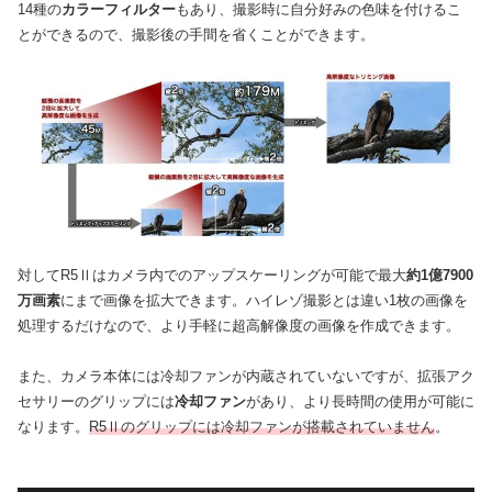
14種の
カラーフィルター
もあり、撮影時に自分好みの色味を付けるこ
とができるので、撮影後の手間を省くことができます。
対してR5Ⅱはカメラ内でのアップスケーリングが可能で最大
約1億7900
万画素
にまで画像を拡大できます。ハイレゾ撮影とは違い1枚の画像を
処理するだけなので、より手軽に超高解像度の画像を作成できます。
また、カメラ本体には冷却ファンが内蔵されていないですが、拡張アク
セサリーのグリップには
冷却ファン
があり、より長時間の使用が可能に
なります。
R5Ⅱのグリップには冷却ファンが搭載されていません
。