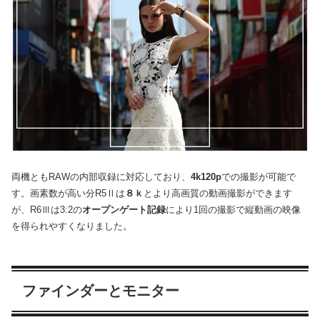
両機ともRAWの内部収録に対応しており、
4k120p
での撮影が可能で
す。画素数が高い分R5Ⅱは
８ｋ
とより高画質の動画撮影ができます
が、R6Ⅲは3:2の
オープンゲート記録
により1回の撮影で縦動画の映像
を得られやすくなりました。
ファインダーとモニター