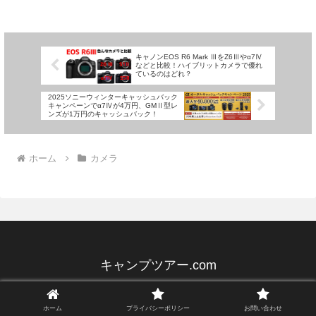
で1万円ですが、カメラ本体と同時購入で
さらに1万円のキャッシュバックとなりま
す。期間は20...
キャノンEOS R6 Mark ⅢをZ6Ⅲやα7Ⅳ
などと比較！ハイブリットカメラで優れ
ているのはどれ？
2025ソニーウィンターキャッシュバック
キャンペーンでα7Ⅳが4万円、GMⅡ型レ
ンズが1万円のキャッシュバック！
ホーム
カメラ
キャンプツアー.com
ホーム
プライバシーポリシー
お問い合わせ
ホーム
プライバシーポリシー
お問い合わせ