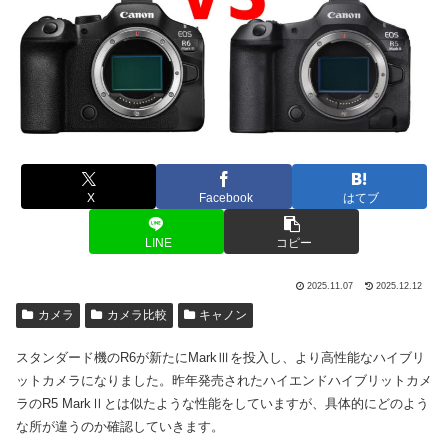
X
Facebook
はてブ
LINE
コピー
2025.11.07
2025.12.12
カメラ
カメラ比較
キャノン
スタンダード機のR6が新たにMarkⅢを投入し、より高性能なハイブリ
ットカメラになりました。昨年発売されたハイエンドハイブリットカメ
ラのR5 MarkⅡとは似たような性能をしていますが、具体的にどのよう
な所が違うのか確認していきます。