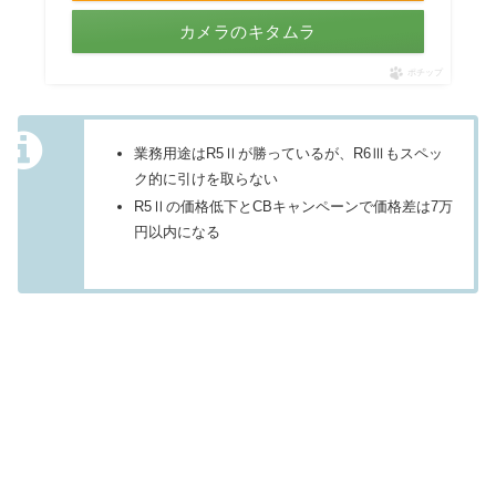
カメラのキタムラ
ポチップ
業務用途はR5Ⅱが勝っているが、R6Ⅲもスペッ
ク的に引けを取らない
R5Ⅱの価格低下とCBキャンペーンで価格差は7万
円以内になる