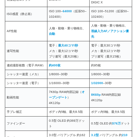
DIGIC X
ISO 100–
64000
（拡張50–
ISO 100–51200（拡張50–
ISO感度（静止画）
102400）
102400）
人物・動物・乗り物検出、
人物・動物・乗り物検出、
AF性能
視線入力AF
／アクション優
自動
先
電子：
最大40コマ/秒
電子：最大30コマ/秒
連写性能
メカ：最大12コマ/秒
メカ：最大12コマ/秒
プリ連写（最大20枚）
プリ連写（最大15枚）
連続撮影枚数（電子:RAW）
約400枚
約95枚
シャッター速度（メカ）
1/8000–30秒
1/8000–30秒
シャッター速度（電子）
1/16000–30秒
1/32000
–30秒
7K60p RAW内部記録（
オ
8K60p
RAW内部記録
動画性能
ープンゲート
）
4K120p
4K120p
手ブレ補正
ボディ内5軸、最大8.5段
ボディ内5軸、最大8.5段
0.5型 OLED 約369万ドッ
ファインダー
0.5型 OLED 約
576万
ドット
ト
3.0型 バリアングル 約162
3.
2
型
バリアングル 約
210