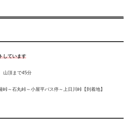
トしています
m 山頂まで45分
薩峠～石丸峠～小屋平バス停～上日川峠【到着地】