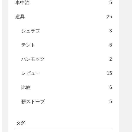
車中泊
5
道具
25
シュラフ
3
テント
6
ハンモック
2
レビュー
15
比較
6
薪ストーブ
5
タグ