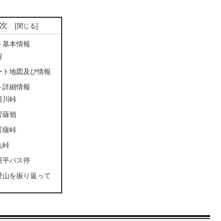
次
ト基本情報
程
ート地図及び情報
ト詳細情報
日川峠
菩薩嶺
菩薩峠
丸峠
屋平バス停
登山を振り返って