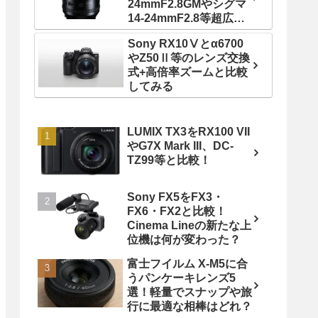
24mmF2.8GMやシグマ
14-24mmF2.8等超広角
ズームレンズと比較！
Sony RX10Ⅴとα6700
やZ50Ⅱ等のレンズ交換
式+高倍率ズームと比較
してみる
LUMIX TX3をRX100 VII
やG7X Mark III、DC-
TZ99等と比較！
Sony FX5をFX3・
FX6・FX2と比較！
Cinema Lineの新たな上
位機は何が変わった？
富士フイルム X-M5に合
うパンケーキレンズ5
選！軽量でスナップや旅
行に最適な相棒はどれ？