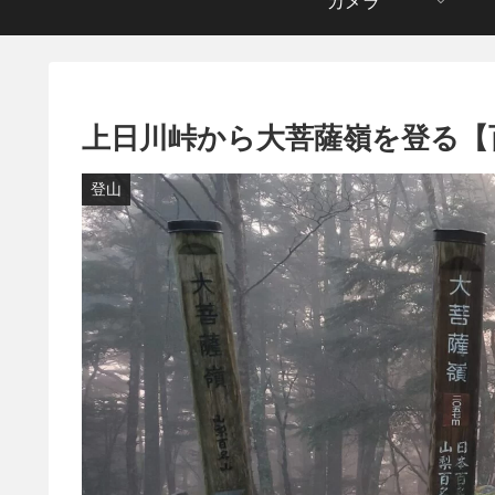
カメラ
上日川峠から大菩薩嶺を登る【
登山