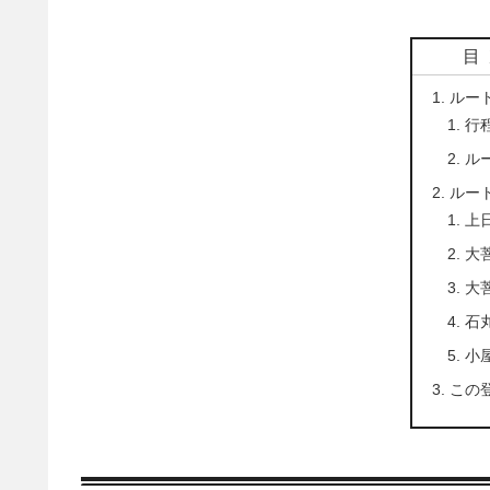
目
ルー
行
ル
ルー
上
大
大
石
小
この