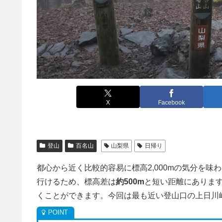
X
Facebook
登山
百名山
山梨県
日帰り
都心から近く比較的容易に標高2,000mの気分を味
行けるため、標高差は
約500m
と短い距離にありま
くことができます。今回は最も近い登山口の上日川