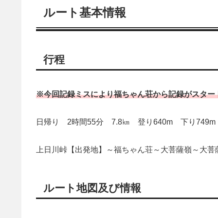
ルート基本情報
行程
※今回記録ミスにより福ちゃん荘から記録がスター
日帰り 2時間55分 7.8㎞ 登り640m 下り749
上日川峠【出発地】～福ちゃん荘～大菩薩嶺～大菩
ルート地図及び情報