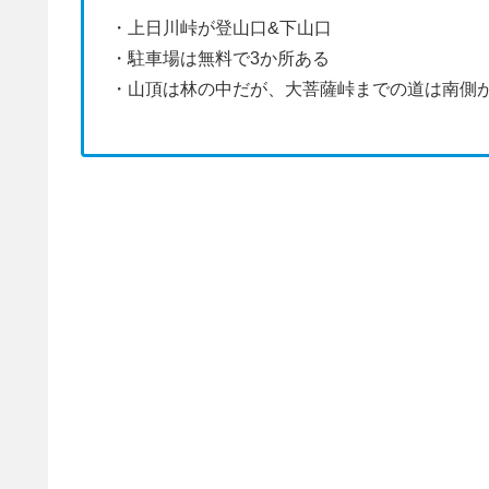
・上日川峠が登山口&下山口
・駐車場は無料で3か所ある
・山頂は林の中だが、大菩薩峠までの道は南側