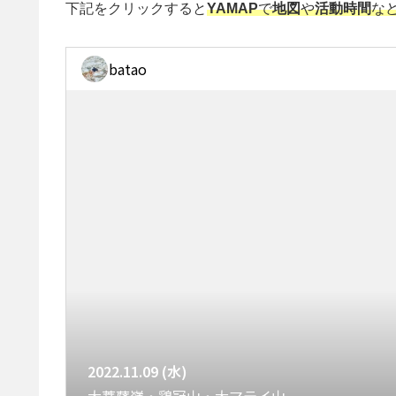
下記をクリックすると
YAMAP
で
地図
や
活動時間
な