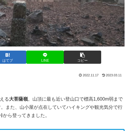
はてブ
LINE
コピー
2022.11.17
2023.03.11
わえる
大菩薩嶺
。山頂に最も近い登山口で標高1,600m弱まで
す。また、山小屋が点在していてハイキングや観光気分で行
峠から登ってきました。