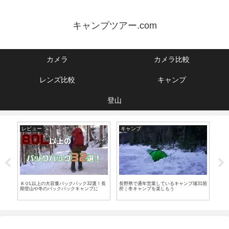
キャンプツアー.com
カメラ
カメラ比較
レンズ比較
キャンプ
登山
レビュー
キャンプ
カ
要注
８０L以上の大容量バックパック32選！長
長野県で通年営業しているキャンプ場31箇
X-
期登山や冬のバックパックキャンプに
所｜冬キャンプを楽しもう
ちら