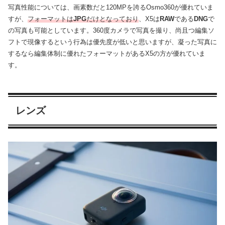
写真性能については、画素数だと120MPを誇るOsmo360が優れていま
すが、
フォーマットは
JPG
だけとなっており
、X5は
RAW
である
DNG
で
の写真も可能としています。360度カメラで写真を撮り、尚且つ編集ソ
フトで現像するという行為は優先度が低いと思いますが、凝った写真に
するなら編集体制に優れたフォーマットがあるX5の方が優れていま
す。
レンズ