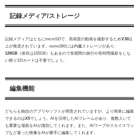
記録メディア/ストレージ
記録メディアはともにmicroSDで、高画質の動画を撮影するため
V30
以
上が推奨されています。osmo360には内臓ストレージがあり、
128GB
（保存は105GB）もあるので長期間の旅行や長時間撮影をしな
い限りSDカードは不要でしょう。
編集機能
どちらも独自のアプリやソフトが用意されていますが、より簡単に編集
できるのは
X5
でしょう。AIを活用したAIフレームがあり、複数人いて
も重要な場面をAIが識別してくれます。また、AIワープやスカイスワッ
プなど凝った映像をAIが勝手に編集してくれます。