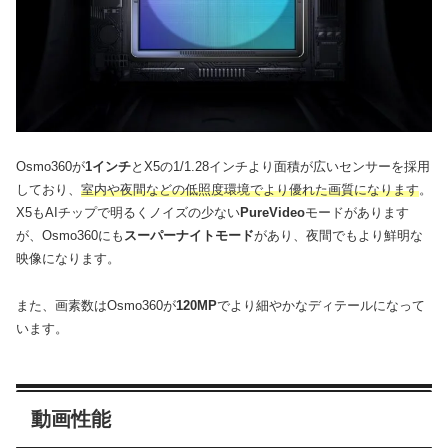
Osmo360が
1インチ
とX5の1/1.28インチより面積が広いセンサーを採用
しており、
室内や夜間などの低照度環境でより優れた画質になります
。
X5もAIチップで明るくノイズの少ない
PureVideo
モードがあります
が、Osmo360にも
スーパーナイトモード
があり、夜間でもより鮮明な
映像になります。
また、画素数はOsmo360が
120MP
でより細やかなディテールになって
います。
動画性能