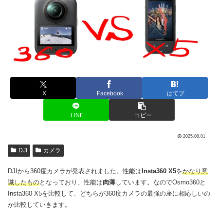
X
Facebook
はてブ
LINE
コピー
2025.08.01
DJI
カメラ
DJIから360度カメラが発表されました。性能は
Insta360 X5
を
かなり意
識したもの
となっており、性能は
肉薄
しています。なのでOsmo360と
Insta360 X5を比較して、どちらが360度カメラの最強の座に相応しいの
か比較していきます。