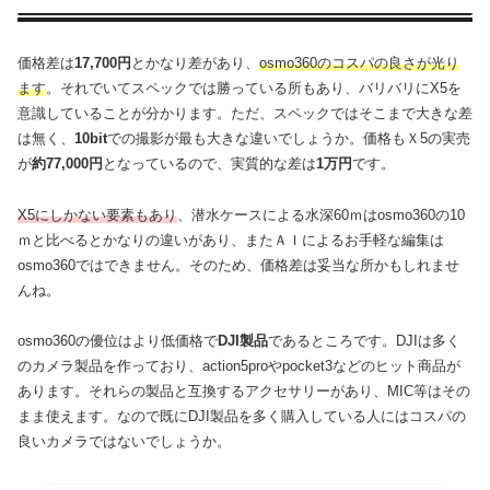
価格差は
17,700円
とかなり差があり、
osmo360のコスパの良さが光り
ます
。それでいてスペックでは勝っている所もあり、バリバリにX5を
意識していることが分かります。ただ、スペックではそこまで大きな差
は無く、
10bit
での撮影が最も大きな違いでしょうか。価格もＸ5の実売
が
約77,000円
となっているので、実質的な差は
1万円
です。
X5にしかない要素もあり
、潜水ケースによる水深60ｍはosmo360の10
ｍと比べるとかなりの違いがあり、またＡＩによるお手軽な編集は
osmo360ではできません。そのため、価格差は妥当な所かもしれませ
んね。
osmo360の優位はより低価格で
DJI製品
であるところです。DJIは多く
のカメラ製品を作っており、action5proやpocket3などのヒット商品が
あります。それらの製品と互換するアクセサリーがあり、MIC等はその
まま使えます。なので既にDJI製品を多く購入している人にはコスパの
良いカメラではないでしょうか。