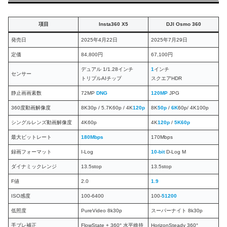
項目
Insta360 X5
DJI Osmo 360
発売日
2025年4月22日
2025年7月29日
定価
84,800円
67,100円
デュアル 1/1.28インチ
1
インチ
センサー
トリプルAIチップ
スクエアHDR
静止画画素数
72MP
DNG
120MP
JPG
360度動画解像度
8K30p / 5.7K60p / 4K
120p
8K
50
p
/
6K
60p/ 4K100p
シングルレンズ動画解像度
4K60p
4K
120
p
/
5K60p
最大ビットレート
180Mbps
170Mbps
録画フォーマット
I-Log
10-bit
D-Log M
ダイナミックレンジ
13.5stop
13.5stop
F値
2.0
1.9
ISO感度
100-6400
100-
51200
低照度
PureVideo 8k30p
スーパーナイト 8k30p
手ブレ補正
FlowState + 360° 水平維持
HorizonSteady 360°