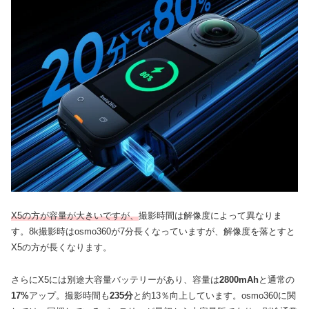
X5の方が容量が大きいですが、
撮影時間は解像度によって異なりま
す。8k撮影時はosmo360が7分長くなっていますが、解像度を落とすと
X5の方が長くなります。
さらにX5には別途大容量バッテリーがあり、容量は
2800mAh
と通常の
17%
アップ。撮影時間も
235分
と約13％向上しています。osmo360に関