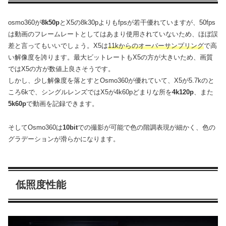
osmo360が
8k50p
とX5の8k30pよりもfpsが若干優れていますが、50fps
は動画のフレームレートとしてはあまり使用されていないため、ほぼ誤
差と言ってもいいでしょう。X5は
11kからのオーバーサンプリング
で高
い解像度を誇ります。最大ビットレートもX5の方が大きいため、画質
ではX5の方が数値上良さそうです。
しかし、少し解像度を落とすとOsmo360が優れていて、X5が5.7kのと
ころ6kで、シングルレンズではX5が4k60pどまりな所を
4k120p
、また
5k60p
で動画を記録できます。
そしてOsmo360は
10bit
での撮影が可能で色の階調表現が細かく、色の
グラデーションが滑らかになります。
低照度性能