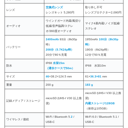
交換式レンズ
取り外し不可
レンズ
レンズキット 5,280円
レンズプロテクター2,090円
ウインドガード内蔵/風切り
マイク4基内蔵/ノイズ低減/
オーディオ
低減/音声協調/ステレ
ステレオ
オ/360度オーディオ
2400mAh
93分（8k30p
1950mAh
100分（8k30p
時）
時）
バッテリー
208分
（5.7K24p時）
190分（6k24p時）
20分で80％充電
12分で50％充電
IP68
水深15m
防水
IP68 水深10m
（潜水ケースで50m）
サイズ
46
×38.2×124.5 mm
61×
36.3×81
mm
重量
200 g
183 g
microSD (UHS-I V30 以上推
microSD (UHS-I V30 以上推
奨)
記録メディア / ストレージ
奨)
内蔵ストレージ128GB
（保存は105GB）
Wi‑Fi / Bluetooth 5.
2
/
Wi‑Fi 6.0 / Bluetooth 5.1 /
ワイヤレス / 接続
USB-C
USB-C