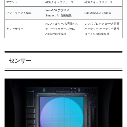
マウント
磁気クイックリリース
磁気クイックリリース
Insta360 アプリ &
ソフトウェア / 編集
DJI Mimo/DJI Studio
Studio：AI 自動編集
NDフィルター/大容量バッ
レンズプロテクター/大容量
アクセサリー
テリー/潜水ケース/MIC
バッテリー/バッテリー延長
AIR/3m自撮り棒
ロッド/2.5自撮り棒
センサー