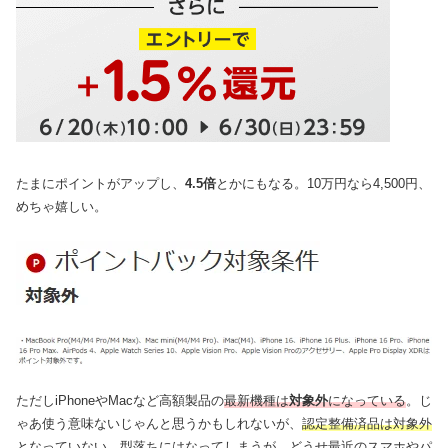
たまにポイントがアップし、
4.5倍
とかにもなる。10万円なら4,500円、
めちゃ嬉しい。
ただしiPhoneやMacなど高額製品の
最新機種は
対象外
になっている
。じ
ゃあ使う意味ないじゃんと思うかもしれないが、
認定整備済品は対象外
となっていない
。型落ちにはなってしまうが、どうせ最近のスマホやパ