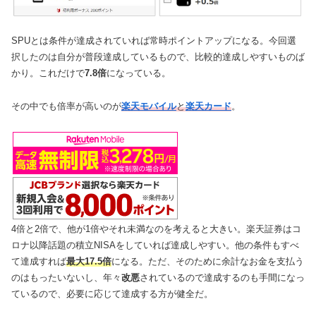
SPUとは条件が達成されていれば常時ポイントアップになる。今回選
択したのは自分が普段達成しているもので、比較的達成しやすいものば
かり。これだけで
7.8倍
になっている。
その中でも倍率が高いのが
楽天モバイル
と
楽天カード
。
4倍と2倍で、他が1倍やそれ未満なのを考えると大きい。楽天証券はコ
ロナ以降話題の積立NISAをしていれば達成しやすい。他の条件もすべ
て達成すれば
最大17.5倍
になる。ただ、そのために余計なお金を支払う
のはもったいないし、年々
改悪
されているので達成するのも手間になっ
ているので、必要に応じて達成する方が健全だ。