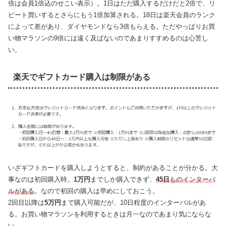
倍は会員1倍込のせこい表示）。1日はただ購入するだけだと2倍で、リ
ピート買いするとさらにもう1倍加算される。18日は楽天会員のランク
によって差があり、ダイヤモンドなら3倍もらえる。ただやっぱりお買
い物マラソンの9倍には遠く及ばないのであまりすすめるのは心苦し
い。
楽天でギフトカード購入は制限がある
いざギフトカードを購入しようとすると、制約があることが分かる。大
事なのは初回購入時。
1万円
までしか購入できず、
45日
ものインターバ
ルがある
。なので初回の購入は早めにしておこう。
2回目以降は
5万円
まで購入可能だが、10日程度のインターバルがあ
る。お買い物マラソンを利用するときは月一なのであまり気にならな
い。