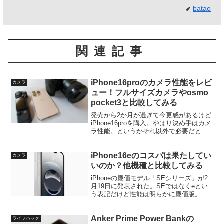
batao
関連記事
iPhone16proのカメラ性能をレビ
カメラ
ュー！フルサイズカメラやosmo
pocket3と比較してみる
発売から2か月が過ぎて今更感があるけど
iPhone16proを購入。やはり決め手はカメ
ラ性能。というかそれ以外で必要だと思
う機能が見当たらない。他社のスマート
フォンとの比較はネットに転がっている
ので、ここではフルサイズカメラ（sony
iPhone16eのコスパは果たしてい
カメラ
α7...
いのか？他機種と比較してみる
iPhoneの廉価モデル「SEシリーズ」が2
月19日に発表された。SEではなくeとい
う表記だけど性能は明らかに廉価版。価
格は99,800円と明らかに10万円を切るこ
とに意識した価格設定と分かりやすい。
SE3が62,800円だったので3万7千...
Anker Prime Power Bankの
ライフハック