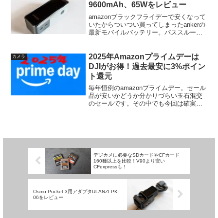
9600mAh、65Wをレビュー
amazonブラックフライデーで安くなって
いたからついつい買ってしまったankerの
最新モバイルバッテリー。パススルー充
電出来て急速充電に対応、出力が大きく
ノートPCも充電可、大きさも重さもそこ
そこと、何というか丁度良い製品。2024
2025年Amazonプライムデーは
カメラ
年８月...
DJIがお得！過去最安に3%ポイン
ト還元
毎年恒例のamazonプライムデー。セール
品が安いかどうか分かりづらい玉石混交
のセールです。その中でも今回は確実に
このタイミングが安いDJIに注目。何故か
というとポイント対象のブランドセレク
ションとなっていて、3%がポイントとし
て還元される...
デジカメに必要なSDカードやCFカード
160種以上を比較！V90より安い
CFexpressも！
Osmo Pocket 3用アダプタULANZI PK-
06をレビュー