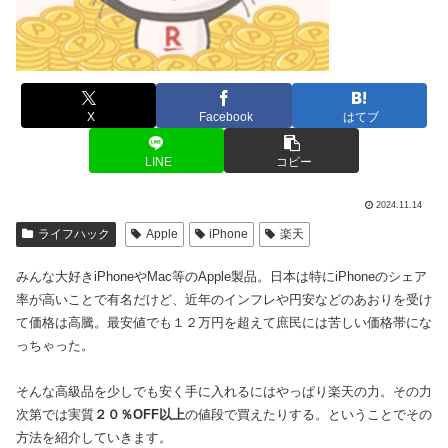
X
Facebook
はてブ
LINE
コピー
2024.11.14
ライフハック
Apple
iPhone
楽天
みんな大好きiPhoneやMac等のApple製品。日本は特にiPhoneのシェア
率が高いことで有名だけど、近年のインフレや円安などのあおりを受け
て価格は高騰。最安値でも１２万円を超えて庶民には苦しい価格帯にな
っちゃった。
そんな高級品を少しでも安く手に入れるにはやっぱり楽天の力。その力
次第では実質
２０％OFF以上
の値段で買えたりする。ということでその
方法を紹介していきます。