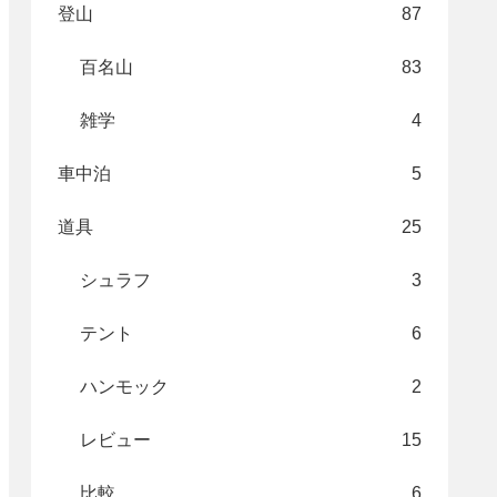
登山
87
百名山
83
雑学
4
車中泊
5
道具
25
シュラフ
3
テント
6
ハンモック
2
レビュー
15
比較
6