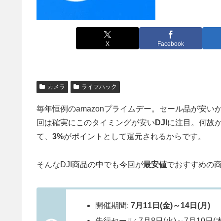
X
Facebook
カメラ
ライフハック
毎年恒例のamazonプライムデー。セール品が安
回は確実にこのタイミングが安い
DJI
に注目。何故
て、
3%
がポイントとして還元されるからです。
そんなDJI商品の中でも今回が
最安値
でおすすめの
開催期間:
7月11日(金)～14日(月)
先行セール: 7月8日(火)～7月10日(木