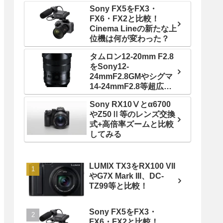
Sony FX5をFX3・
FX6・FX2と比較！
Cinema Lineの新たな上
位機は何が変わった？
タムロン12-20mm F2.8
をSony12-
24mmF2.8GMやシグマ
14-24mmF2.8等超広角
ズームレンズと比較！
Sony RX10Ⅴとα6700
やZ50Ⅱ等のレンズ交換
式+高倍率ズームと比較
してみる
LUMIX TX3をRX100 VII
やG7X Mark III、DC-
TZ99等と比較！
Sony FX5をFX3・
FX6・FX2と比較！