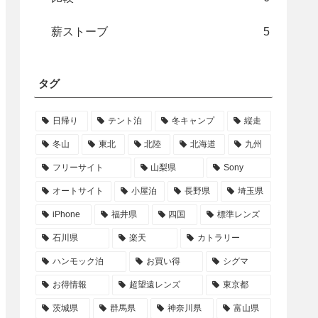
薪ストーブ
5
タグ
日帰り
テント泊
冬キャンプ
縦走
冬山
東北
北陸
北海道
九州
フリーサイト
山梨県
Sony
オートサイト
小屋泊
長野県
埼玉県
iPhone
福井県
四国
標準レンズ
石川県
楽天
カトラリー
ハンモック泊
お買い得
シグマ
お得情報
超望遠レンズ
東京都
茨城県
群馬県
神奈川県
富山県