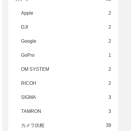
Apple
2
DJI
2
Google
2
GoPro
1
OM SYSTEM
2
RICOH
2
SIGMA
3
TAMRON
3
カメラ比較
39