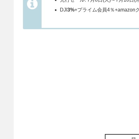
DJI
3%
+プライム会員4％+amazo