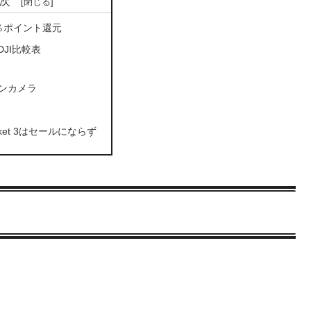
次
0％ポイント還元
JI比較表
ンカメラ
cket 3はセールにならず