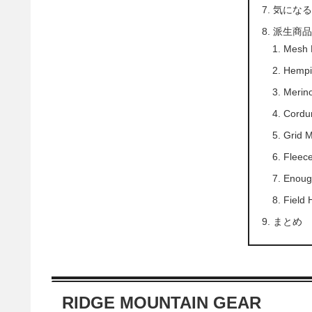
気にな
派生商
Mesh 
Hempi
Merino
Cordu
Grid 
Fleec
Enoug
Field 
まとめ
RIDGE MOUNTAIN GEAR