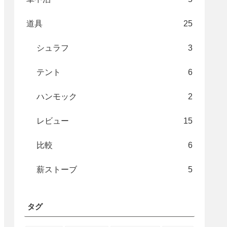
道具
25
シュラフ
3
テント
6
ハンモック
2
レビュー
15
比較
6
薪ストーブ
5
タグ