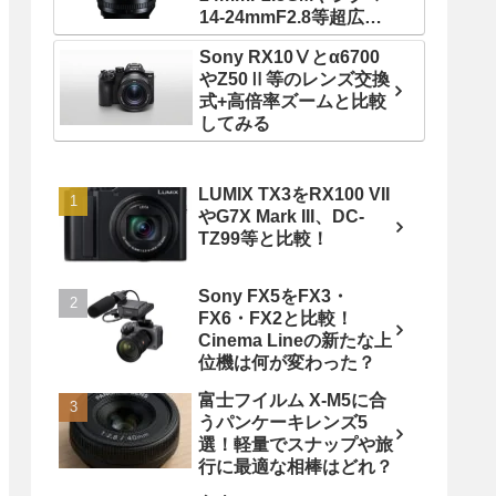
14-24mmF2.8等超広角
ズームレンズと比較！
Sony RX10Ⅴとα6700
やZ50Ⅱ等のレンズ交換
式+高倍率ズームと比較
してみる
LUMIX TX3をRX100 VII
やG7X Mark III、DC-
TZ99等と比較！
Sony FX5をFX3・
FX6・FX2と比較！
Cinema Lineの新たな上
位機は何が変わった？
富士フイルム X-M5に合
うパンケーキレンズ5
選！軽量でスナップや旅
行に最適な相棒はどれ？