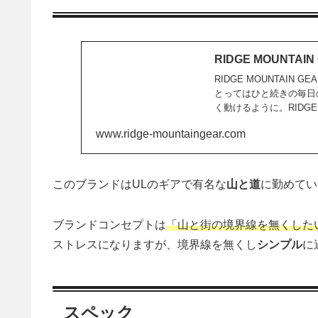
RIDGE MOUNTAIN
RIDGE MOUNTAI
とってはひと続きの毎日
く動けるように。RIDGE 
www.ridge-mountaingear.com
このブランドはULのギアで有名な
山と道
に勤めてい
ブランドコンセプトは
「山と街の境界線を無くした
ストレスになりますが、境界線を無くし
シンプル
に
スペック