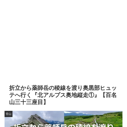
折立から薬師岳の稜線を渡り奥黒部ヒュッ
テへ行く『北アルプス奥地縦走①』【百名
山三十三座目】
登山