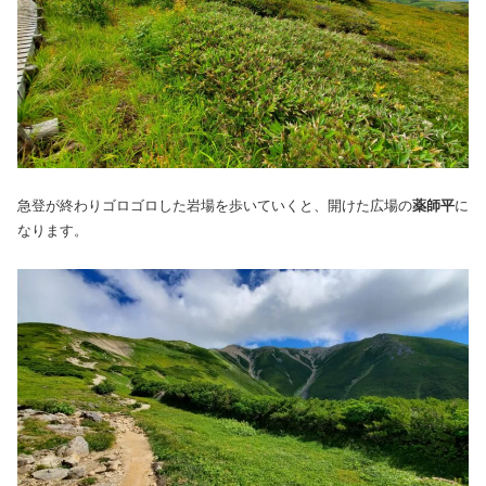
急登が終わりゴロゴロした岩場を歩いていくと、開けた広場の
薬師平
に
なります。