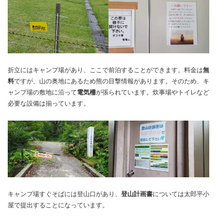
折立にはキャンプ場があり、ここで前泊することができます。料金は
無
料
ですが、山の奥地にあるため熊の目撃情報があります。そのため、キ
ャンプ場の敷地に沿って
電気柵
が張られています。炊事場やトイレなど
必要な設備は揃っています。
キャンプ場すぐそばには登山口があり、
登山計画書
については太郎平小
屋で提出することになっています。