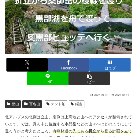
X
Facebook
はてブ
LINE
コピー
2022.09.01
2023.03.11
登山
百名山
テント泊
縦走
北アルプスの北側は立山、南側は上高地と山へのアクセスが整備されて
います。では、真ん中に位置する水晶岳などの山々へはどのようにして
登ろうかと考えたところ、
有峰林道の先にある
折立
から登る計画を立て