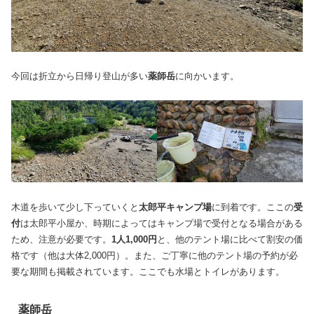
今回は折立から日帰り登山が多い
薬師岳
に向かいます。
木道を歩いて少し下っていくと
太郎平キャンプ場
に到着です。ここの
受
付
は太郎平小屋か、時期によってはキャンプ場で受付となる場合がある
ため、注意が必要です。
1人1,000円
と、他のテント場に比べて割安の価
格です（他は大体2,000円）。また、ご丁寧に他のテント場の予約が必
要な期間も掲載されています。ここでも水場とトイレがあります。
薬師岳