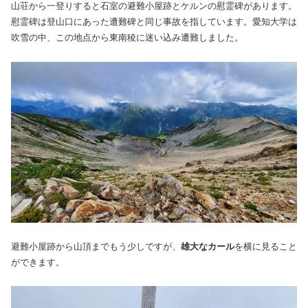
山荘から一登りすると石室の避難小屋跡とケルンの慰霊碑があります。
慰霊碑は登山口にあった遭難碑と同じ事故を指しています。愛知大学は
吹雪の中、この地点から東南稜に迷い込み遭難しました。
避難小屋跡から山頂までもう少しですが、
雄大なカール
を横に見ること
ができます。