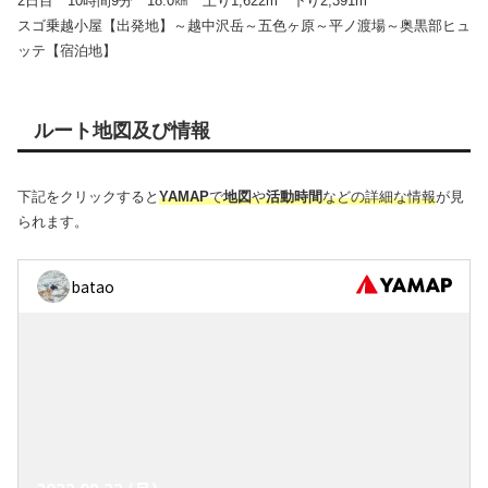
2日目 10時間9分 18.0㎞ 上り1,622m 下り2,391m
スゴ乗越小屋【出発地】～越中沢岳～五色ヶ原～平ノ渡場～奥黒部ヒュ
ッテ【宿泊地】
ルート地図及び情報
下記をクリックすると
YAMAP
で
地図
や
活動時間
などの詳細な情報
が見
られます。