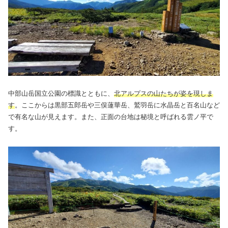
中部山岳国立公園の標識とともに、
北アルプスの山たちが姿を現しま
す
。ここからは黒部五郎岳や三俣蓮華岳、鷲羽岳に水晶岳と百名山など
で有名な山が見えます。また、正面の台地は秘境と呼ばれる雲ノ平で
す。