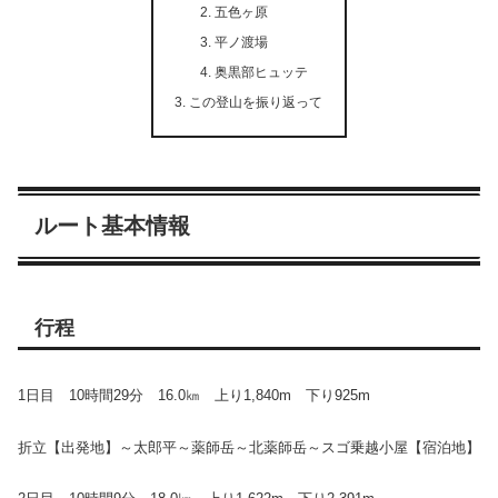
五色ヶ原
平ノ渡場
奥黒部ヒュッテ
この登山を振り返って
ルート基本情報
行程
1日目 10時間29分 16.0㎞ 上り1,840m 下り925m
折立【出発地】～太郎平～薬師岳～北薬師岳～スゴ乗越小屋【宿泊地】