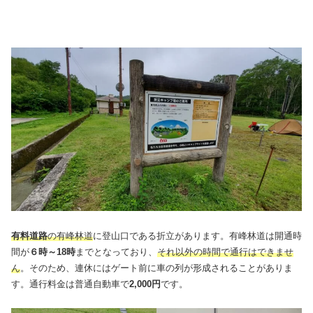
有料道路
の有峰林道
に登山口である折立があります。有峰林道は開通時
間が
６時～18時
までとなっており、
それ以外の時間で通行はできませ
ん
。そのため、連休にはゲート前に車の列が形成されることがありま
す。通行料金は普通自動車で
2,000円
です。