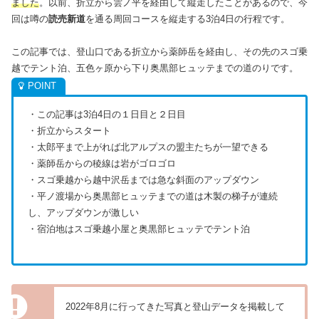
ました
。以前、折立から雲ノ平を経由して縦走したことがあるので、今
回は噂の
読売新道
を通る周回コースを縦走する3泊4日の行程です。
この記事では、登山口である折立から薬師岳を経由し、その先のスゴ乗
越でテント泊、五色ヶ原から下り奥黒部ヒュッテまでの道のりです。
・この記事は3泊4日の１日目と２日目
・折立からスタート
・太郎平まで上がれば北アルプスの盟主たちが一望できる
・薬師岳からの稜線は岩がゴロゴロ
・スゴ乗越から越中沢岳までは急な斜面のアップダウン
・平ノ渡場から奥黒部ヒュッテまでの道は木製の梯子が連続
し、アップダウンが激しい
・宿泊地はスゴ乗越小屋と奥黒部ヒュッテでテント泊
2022年8月に行ってきた写真と登山データを掲載して