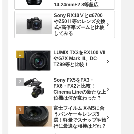
14-24mmF2.8等超広角
ズームレンズと比較！
Sony RX10Ⅴとα6700
やZ50Ⅱ等のレンズ交換
式+高倍率ズームと比較
してみる
LUMIX TX3をRX100 VII
やG7X Mark III、DC-
TZ99等と比較！
Sony FX5をFX3・
FX6・FX2と比較！
Cinema Lineの新たな上
位機は何が変わった？
富士フイルム X-M5に合
うパンケーキレンズ5
選！軽量でスナップや旅
行に最適な相棒はどれ？