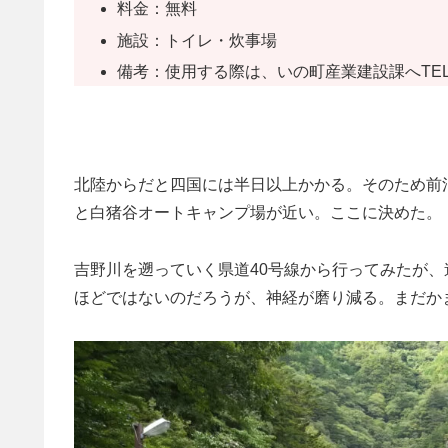
料金：無料
施設：トイレ・炊事場
備考：使用する際は、いの町産業建設課へTEL（08
北陸からだと四国には半日以上かかる。そのため前
と白猪谷オートキャンプ場が近い。ここに決めた。
吉野川を遡っていく県道40号線から行ってみたが
ほどではないのだろうが、神経が磨り減る。まだか