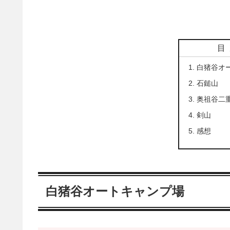
目
白猪谷オ
石鎚山
奥祖谷二
剣山
感想
白猪谷オートキャンプ場