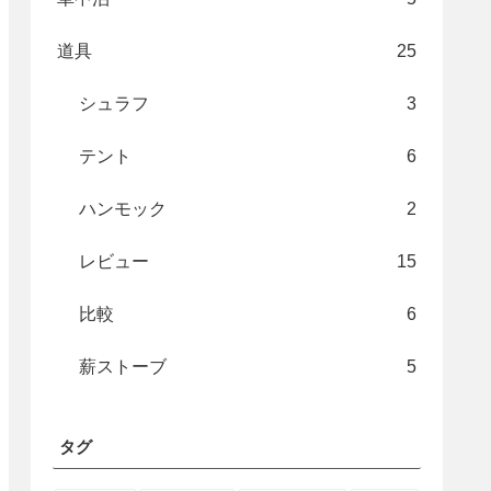
道具
25
シュラフ
3
テント
6
ハンモック
2
レビュー
15
比較
6
薪ストーブ
5
タグ