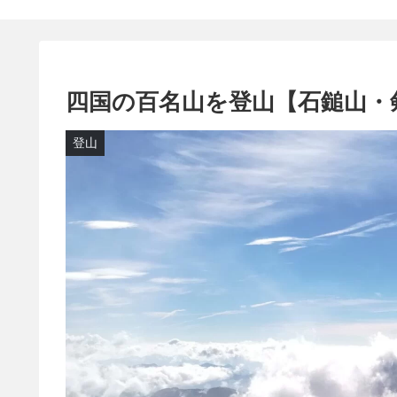
四国の百名山を登山【石鎚山・
登山