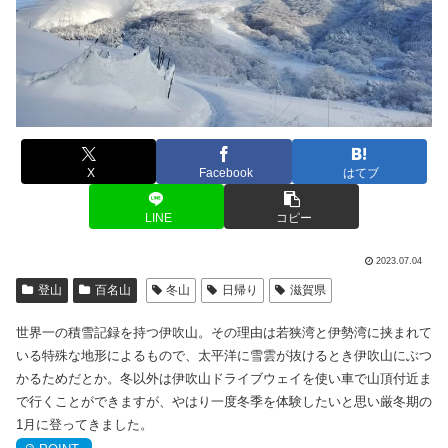
X
Facebook
はてブ
LINE
コピー
2023.07.04
登山
百名山
冬山
日帰り
滋賀県
世界一の積雪記録を持つ伊吹山。その理由は若狭湾と伊勢湾に挟まれて
いる特殊な地形によるもので、太平洋に雪雲が抜けるとき伊吹山にぶつ
かるためだとか。冬以外は伊吹山ドライブウェイを使い車で山頂付近ま
で行くことができますが、やはり一度冬季を体験したいと思い厳冬期の
1月に登ってきました。