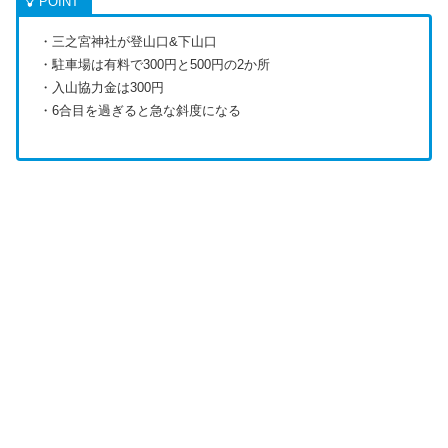
・三之宮神社が登山口&下山口
・駐車場は有料で300円と500円の2か所
・入山協力金は300円
・6合目を過ぎると急な斜度になる