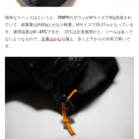
簡単なスペックはというと、
700FP
のダウンがMサイズで40g充填され
ていて、総重量は約80gとかなり軽量。Mサイズで25-27㎝となっていま
す。適用温度は
0~-15℃
ですが、-15℃は正直無理かと。ソールはあって
ないようなもので、
足裏はかなり薄く
、歩くと下からの冷気で寒いで
す。