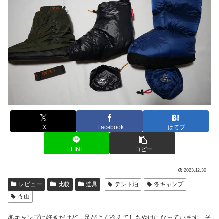
X
Facebook
はてブ
LINE
コピー
2023.12.30
レビュー
比較
道具
テント泊
冬キャンプ
冬山
冬キャンプは好きだけど、足がよく冷えてしもやけになっています。そ