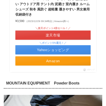
い アウトドア用 テント内 泥避け 室内履き ルーム
シューズ 秋冬 風防ぐ 超軽量 履きやすい 男女兼用
収納袋付き
¥3,590
（2023/12/29 09:34時点 | Amazon調べ）
＼楽天ポイント4倍セール！／
楽天市場
＼ポイント5%還元！／
Yahooショッピング
Amazon
ポチップ
MOUNTAIN EQUIPMENT Powder Boots