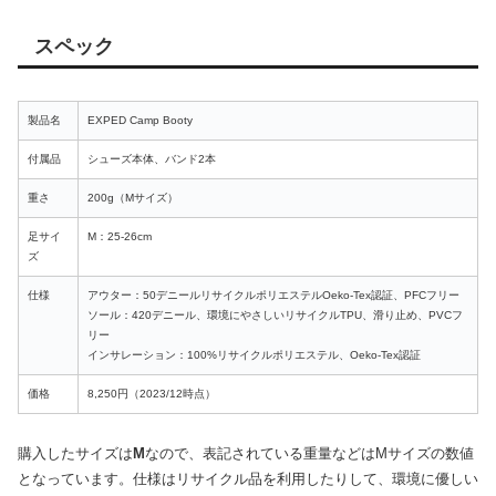
スペック
製品名
EXPED Camp Booty
付属品
シューズ本体、バンド2本
重さ
200g（Mサイズ）
足サイ
M：25-26cm
ズ
仕様
アウター：50デニールリサイクルポリエステルOeko-Tex認証、PFCフリー
ソール：420デニール、環境にやさしいリサイクルTPU、滑り止め、PVCフ
リー
インサレーション：100%リサイクルポリエステル、Oeko-Tex認証
価格
8,250円（2023/12時点）
購入したサイズは
M
なので、表記されている重量などはMサイズの数値
となっています。仕様はリサイクル品を利用したりして、環境に優しい