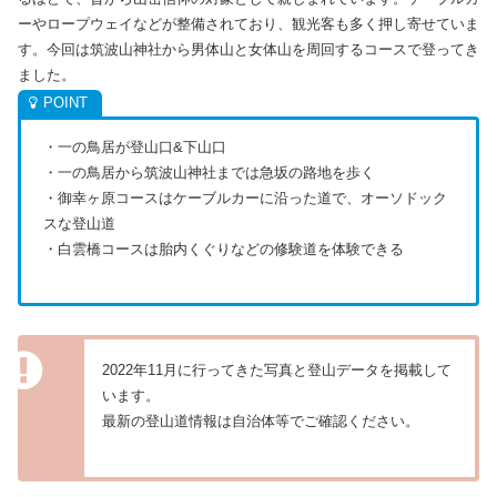
ーやロープウェイなどが整備されており、観光客も多く押し寄せていま
す。今回は筑波山神社から男体山と女体山を周回するコースで登ってき
ました。
・一の鳥居が登山口&下山口
・一の鳥居から筑波山神社までは急坂の路地を歩く
・御幸ヶ原コースはケーブルカーに沿った道で、オーソドック
スな登山道
・白雲橋コースは胎内くぐりなどの修験道を体験できる
2022年11月に行ってきた写真と登山データを掲載して
います。
最新の登山道情報は自治体等でご確認ください。