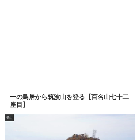
一の鳥居から筑波山を登る【百名山七十二
座目】
登山