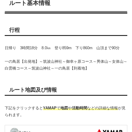
ルート基本情報
行程
日帰り 3時間18分 8.0㎞ 登り859m 下り860m 山頂まで90分
一の鳥居【出発地】～筑波山神社～御幸ヶ原コース～男体山～女体山～
白雲橋コース～筑波山神社～一の鳥居【到着地】
ルート地図及び情報
下記をクリックすると
YAMAP
で
地図
や
活動時間
などの詳細な情報
が見
られます。