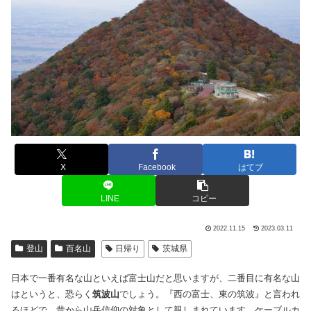
X
Facebook
はてブ
LINE
コピー
2022.11.15
2023.03.11
登山
百名山
日帰り
茨城県
日本で一番有名な山といえば富士山だと思いますが、二番目に有名な山
はというと、恐らく
筑波山
でしょう。『西の富士、東の筑波』と言われ
るほどで、昔から山岳信仰の対象として親しまれています。ケーブルカ