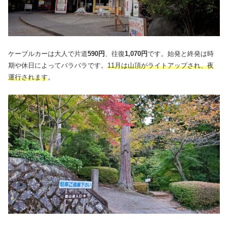
ケーブルカーは大人で片道
590円
、往復
1,070円
です。始発と終発は時
期や休日によってバラバラです。
11月は山頂がライトアップされ、夜
運行されます
。