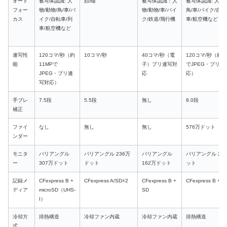
オート
被写体認識: 人
顔/瞳
被写体認識：人
被写体認識: 人物/
フォー
物/動物/鳥/車/バ
物/動物/車/バイ
鳥/車/バイク/自転
カス
イク/自転車/列
ク/鉄道/飛行機
車/航空機など
車/航空機など
連写性
120コマ/秒（約
10コマ/秒
40コマ/秒（電
120コマ/秒（約1
能
11MPで
子）プリ連写対
でJPEG・プリ連
JPEG・プリ連
応
応）
写対応）
手ブレ
7.5段
5.5段
無し
8.0段
補正
ファイ
なし
無し
無し
576万ドット
ンダー
モニタ
バリアングル
バリアングル 236万
バリアングル
バリアングル 21
ー
307万ドット
ドット
162万ドット
ット
記録メ
CFexpress B +
CFexpress A/SD×2
CFexpress B +
CFexpress B + S
ディア
microSD（UHS-
SD
I）
冷却方
排熱構造
冷却ファン内蔵
冷却ファン内蔵
排熱構造
式