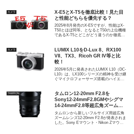
アがSDカードからmicroSDカードに変更
となり、WiFiでの画像転送ができなくな
りました。ただ価格は上がっており、改
X-E5とX-T5を徹底比較！見た目
カメラ
めて...
と性能どちらを優先する？
2025年8月発売のX-E5ですが、性能はX-
T50とほぼ同等。となるとT50の上位機種
であるX-T5とどこがどう違うのか徹底的
に比較していきます。性能はT5がほぼ上
位互換価格はE5が安いが2022年発売のT5
は実勢価格が23万円とほぼ同額...
LUMIX L10をD-Lux 8、RX100
カメラ
VII、TX3、Ricoh GR IV等と比
較！
2026年5月に発表されたLUMIX L10（DC-
L10）は、LX100シリーズの精神を受け継
ぐマイクロフォーサーズ搭載のハイエン
ドコンパクトです。LUMIXの25周年記念
モデルとして登場し、最新のAF・動画機
能を備えています。このカメラ...
タムロン12-20mm F2.8を
TAMRON
Sony12-24mmF2.8GMやシグマ
14-24mmF2.8等超広角ズームレ
ンズと比較！
タムロンから新しいフルサイズ用超広角
ズームレンズ12-20mm F2.8が発表されま
した。Sony Eマウント・Nikon Zマウン
ト対応で、既存の超広角F2.8ズームレン
ズ勢に真っ向勝負を挑む立ち位置のレン