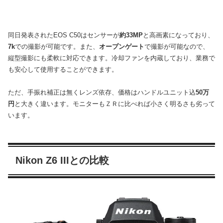
同日発表されたEOS C50はセンサーが
約33MP
と高画素になっており、
7k
での撮影が可能です。また、
オープンゲート
で撮影が可能なので、
縦型撮影にも柔軟に対応できます。冷却ファンを内蔵しており、業務で
も安心して使用することができます。
ただ、手振れ補正は無くレンズ依存、価格はハンドルユニット込
50万
円
と大きく違います。モニターもＺＲに比べれば小さく明るさも劣って
います。
Nikon Z6 IIIとの比較