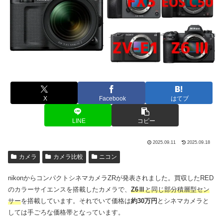
X
Facebook
はてブ
LINE
コピー
2025.09.11
2025.09.18
カメラ
カメラ比較
ニコン
nikonからコンパクトシネマカメラZRが発表されました。買収したRED
のカラーサイエンスを搭載したカメラで、
Z6Ⅲ
と同じ部分積層型セン
サー
を搭載しています。それでいて価格は
約30万円
とシネマカメラと
しては手ごろな価格帯となっています。