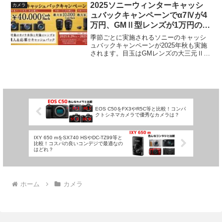
ズです。今回は同じSony Eマ...
2025ソニーウィンターキャッシ
カメラ
ュバックキャンペーンでα7Ⅳが4
万円、GMⅡ型レンズが1万円のキ
ャッシュバック！
季節ごとに実施されるソニーのキャッシ
ュバックキャンペーンが2025年秋も実施
されます。目玉はGMレンズの大三元Ⅱ型
がついにキャッシュバック対象に。単品
で1万円ですが、カメラ本体と同時購入で
さらに1万円のキャッシュバックとなりま
す。期間は20...
EOS C50をFX3やR5C等と比較！コンパ
クトシネマカメラで優秀なカメラは？
IXY 650 mをSX740 HSやDC-TZ99等と
比較！コスパの良いコンデジで最適なの
はどれ？
ホーム
カメラ