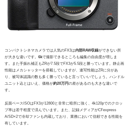
コンパクトシネマカメラでは人気のFX3は
内部RAW収録
ができない所
が大きな違いです。
6k
で撮影できるところも編集の自由度が増しま
す。また手振れ補正もZRが7.5段でFX3が5.5段と勝っています。静止画
性能はメカシャッターを搭載していますが、連写性能はZRに分があ
り、被写体認識の数も多く勝っていると言っていいでしょう。ハンドル
ユニット込とはいえ、価格が
約20万円
の差があるのも大きな違いで
す。
反面ベースISOはFX3が12800と非常に暗所に強く、4k120pでのクロッ
プ率は若干程度で済んでいます。また、記録メディアがCFexpress
A/SD×2で冷却ファンも内蔵しており、業務において信頼できる性能を
有しています。