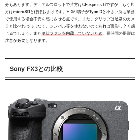
分もあります。デュアルスロットで片方はCFexpress Bですが、もう片
方は
microSD
とほぼおまけです。HDMI端子が
Type D
と小さい所も業務
で使用する場合不安を感じさせる点です。また、グリップは通常のカメ
ラと比べればほぼなく、ジンバル等を使わないのであれば撮影し辛く感
じるでしょう。また
冷却ファンを内蔵していないため
、長時間の撮影は
注意が必要となります。
Sony FX3との比較