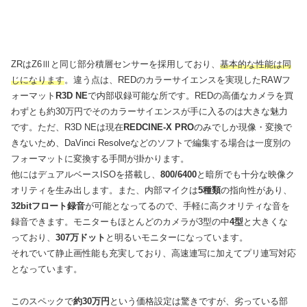
ZRはZ6Ⅲと同じ部分積層センサーを採用しており、
基本的な性能は同
じになります
。違う点は、REDのカラーサイエンスを実現したRAWフ
ォーマット
R3D NE
で内部収録可能な所です。REDの高価なカメラを買
わずとも約30万円でそのカラーサイエンスが手に入るのは大きな魅力
です。ただ、R3D NEは現在
REDCINE-X PRO
のみでしか現像・変換で
きないため、DaVinci Resolveなどのソフトで編集する場合は一度別の
フォーマットに変換する手間が掛かります。
他にはデュアルベースISOを搭載し、
800/6400
と暗所でも十分な映像ク
オリティを生み出します。また、内部マイクは
5種類
の指向性があり、
32bitフロート録音
が可能となってるので、手軽に高クオリティな音を
録音できます。モニターもほとんどのカメラが3型の中
4型
と大きくな
っており、
307万ドット
と明るいモニターになっています。
それでいて静止画性能も充実しており、高速連写に加えてプリ連写対応
となっています。
このスペックで
約30万円
という価格設定は驚きですが、劣っている部