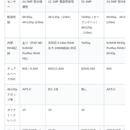
センサ
24.5MP 部分積
12.1MP 裏面照射型
32.4MP
24.5MP 部分積
ー
層型
動画性
6K/60p、
4K/120p（10bit）
7k/60p（オー
6K/60p、4K/120
能
4K/120p (10bit)
プンゲート）、
(10bit)
4k/120p
（10bit）
内部
あり（R3D NE/
非対応※16bit RAW
7k/60p
N‑RAW 6K60p／
RAW記
N-RAW/
出力 (HDMI経由) 対応
ProRes RAW HQ
録
ProRes RAW
6K30p
HQ）
デュア
800 / 6,400
800/12,800
800/6,400
800
ルベー
スISO
4k120p
APS-C
約1.1倍
無し
APS-C
クロッ
プ率
ダイナ
15
15
16
ミック
レンジ