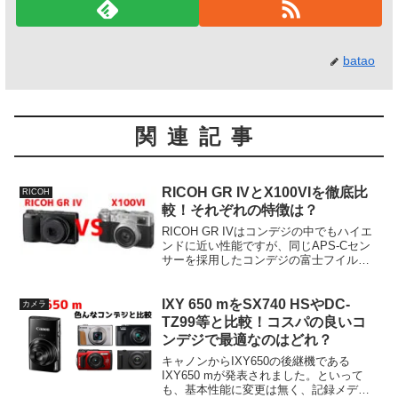
batao
関連記事
RICOH GR IVとX100VIを徹底比
RICOH
較！それぞれの特徴は？
RICOH GR IVはコンデジの中でもハイエ
ンドに近い性能ですが、同じAPS-Cセン
サーを採用したコンデジの富士フイルム
X100VIと競合関係にあります。価格差は
ありますが、それぞれどのように違うの
か確認してみます。価格は約9万円全体的
IXY 650 mをSX740 HSやDC-
カメラ
な...
TZ99等と比較！コスパの良いコ
ンデジで最適なのはどれ？
キャノンからIXY650の後継機である
IXY650 mが発表されました。といって
も、基本性能に変更は無く、記録メディ