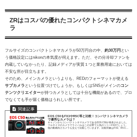
ZRはコスパの優れたコンパクトシネマカメ
ラ
フルサイズのコンパクトシネマカメラが50万円台の中、
約30万円
とい
う価格設定にはnikonの本気度が伺えます。ただ、その分冷却ファンを
内蔵していなかったり、記録メディアが実質１つと業務用途においては
不安な所が目立ちます。
そのため、メインカメラというよりも、REDのフォーマットが使える
サブカメラ
という位置づけでしょうか。もしくはSNSがメインの
コン
テンツクリエイター
が持つカメラとしては十分な機能があるので、プロ
でなくても手が届く価格はうれしい所です。
EOS C50をFX3やR5C等と比較！コンパクトシネマカメラ
で優秀なカメラは？
キャノンからコンパクトシネマカメラであるEOS C50が発表されました。
フルサイズのカメラでライバルはこの分野で人気のソニーFX3でしょう。
他の動画向けカメラも交えて比較していきます。比較対象はFX3、R5 C、
S1 II、Z6 III7k...