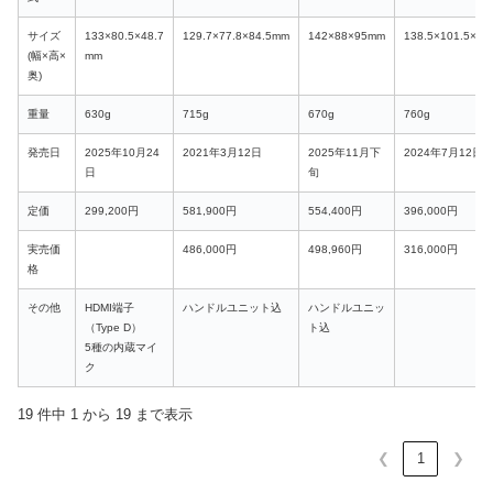
サイズ
133×80.5×48.7
129.7×77.8×84.5mm
142×88×95mm
138.5×101.5×74
(幅×高×
mm
奥)
重量
630g
715g
670g
760g
発売日
2025年10月24
2021年3月12日
2025年11月下
2024年7月12日
日
旬
定価
299,200円
581,900円
554,400円
396,000円
実売価
486,000円
498,960円
316,000円
格
その他
HDMI端子
ハンドルユニット込
ハンドルユニッ
（Type D）
ト込
5種の内蔵マイ
ク
19 件中 1 から 19 まで表示
❮
1
❯