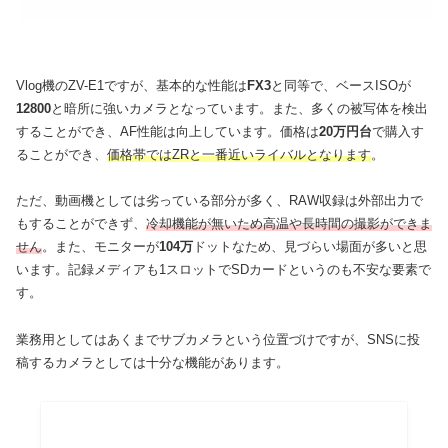
Vlog機のZV-E1ですが、基本的な性能は
FX3
と同等で、ベースISOが
12800
と暗所に強いカメラとなっています。また、多くの被写体を検出
することができ、AF性能は向上しています。価格は
20万円台
で購入す
ることができ、
価格帯ではZRと一番近いライバルとなります
。
ただ、動画機としては劣っている部分が多く、RAW収録は外部出力で
もすることができず、
冷却機能が無いため高温や長時間の撮影ができま
せん
。また、モニターが
104万
ドットなため、見づらい場面が多いと思
います。記録メディアも1スロットでSDカードというのも不安な要素で
す。
業務用としてはあくまでサブカメラという位置づけですが、SNSに投
稿するカメラとしては十分な機能があります。