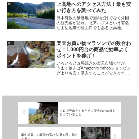
るということは、ほかの趣味やスポーツ
上高地へのアクセス方法！最も安
登山
に比べて危険だと感じていま...
い行き方を調べてみた
日本有数の景勝地で国内だけでなく外国
の観光客が訪れ、北アルプスという有名
な山岳地帯の登山口でもある上高地。標
高1,500mの高地で山の奥深くにあるた
め、アクセスのための道路は1本しかな
く、通年マイカー規制が行われていま
楽天お買い物マラソンでの数合わ
登山
す。そのためアクセスす...
せ！1,000円台の商品で効率よく
ポイントを稼げ！
いろいろと改悪続きの楽天市場ですが、
うまく使えばAmazonやYahooショッピン
グよりも安く購入することができます。
その中でもお買い物マラソンはお手軽に
ポイントを稼げる制度です。お買い物マ
ラソンは1店舗で購入するごとにポイント
1倍がプラス...
ソロで登山をするときに安全のため気を
付けていること
厳冬期登山の寝袋の選び方!夏や秋に購入
するべし