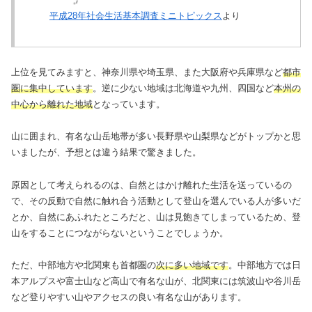
平成28年社会生活基本調査ミニトピックス
より
上位を見てみますと、神奈川県や埼玉県、また大阪府や兵庫県など
都市
圏に集中しています
。逆に少ない地域は北海道や九州、四国など
本州の
中心から離れた地域
となっています。
山に囲まれ、有名な山岳地帯が多い長野県や山梨県などがトップかと思
いましたが、予想とは違う結果で驚きました。
原因として考えられるのは、自然とはかけ離れた生活を送っているの
で、その反動で自然に触れ合う活動として登山を選んでいる人が多いだ
とか、自然にあふれたところだと、山は見飽きてしまっているため、登
山をすることにつながらないということでしょうか。
ただ、中部地方や北関東も首都圏の
次に多い地域です
。中部地方では日
本アルプスや富士山など高山で有名な山が、北関東には筑波山や谷川岳
など登りやすい山やアクセスの良い有名な山があります。