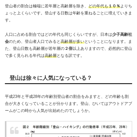
登山者の割合は極端に若年層と高齢層を除き、
どの年代も
１０％
よりち
ょっと上くらいです。登山する日数は年齢を重ねるごとに増えていきま
す。
人口に占める割合ではどの年代も同じくらいですが、日本は
少子高齢社
会
のため、登山者人口でみると
高齢層が多い
ということになります。ま
た、登山日数も高齢層が若年層の
２倍
以上ありますので、必然的に登山
で多く見られる年代は
高齢層
となる訳です。
登山は徐々に人気になっている？
平成23年と平成28年の年齢別登山者の割合をみますと、どの年齢も割
合が大きくなっていることが分かります。登山、ひいてはアウトドアブ
ームがこの時から人気が出始めたのでしょうか。