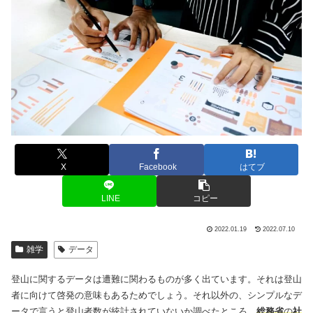
X
Facebook
はてブ
LINE
コピー
2022.01.19
2022.07.10
雑学
データ
登山に関するデータは遭難に関わるものが多く出ています。それは登山
者に向けて啓発の意味もあるためでしょう。それ以外の、シンプルなデ
ータで言うと登山者数が統計されていないか調べたところ、
総務省
の
社