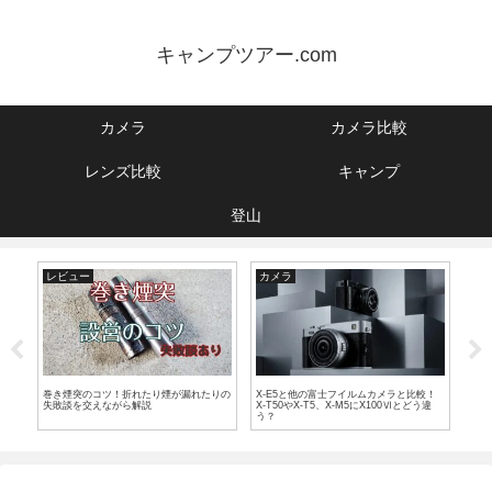
キャンプツアー.com
カメラ
カメラ比較
レンズ比較
キャンプ
登山
レビュー
カメラ
レ
能ど
巻き煙突のコツ！折れたり煙が漏れたりの
X-E5と他の富士フイルムカメラと比較！
８０
失敗談を交えながら解説
X-T50やX-T5、X-M5にX100Ⅵとどう違
期登
う？