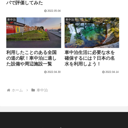
パで評価してみた
2022.05.04
車中泊
車中泊
利用したことのある全国
車中泊生活に必要な水を
の道の駅！車中泊に適し
確保するには？日本の名
た設備や周辺施設一覧
水を利用しよう！
2022.04.30
2022.04.14
ホーム
車中泊