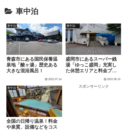
車中泊
車中泊
車中泊
青森市にある国民保養温
盛岡市にあるスーパー銭
泉地「酸ヶ湯」歴史ある
湯「ゆっこ盛岡」充実し
大きな混浴風呂！
た休憩エリアと料金プラ
ン
2022.07.14
2022.06.10
スポンサーリンク
車中泊
全国の日帰り温泉！料金
や泉質、設備などをコス