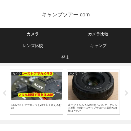
キャンプツアー.com
カメラ
カメラ比較
レンズ比較
キャンプ
登山
カメラ
カメラ
カ
徹底
SONYストアでカメラを23％安く買えるお
富士フイルム X-M5に合うパンケーキレン
X-
話
ズ5選！軽量でスナップや旅行に最適な相
X-T
棒はどれ？
う？