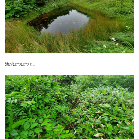
池がぽつぽつと。