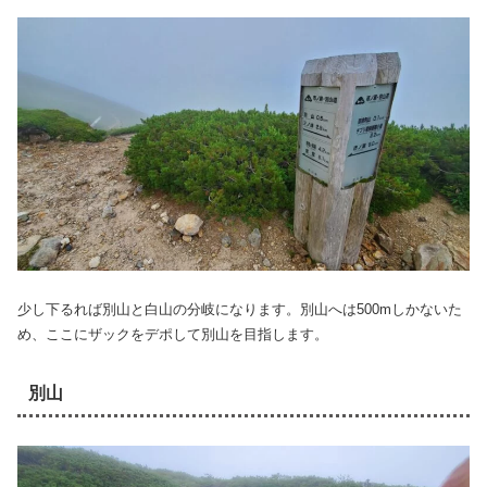
少し下るれば別山と白山の分岐になります。別山へは500mしかないた
め、ここにザックをデポして別山を目指します。
別山