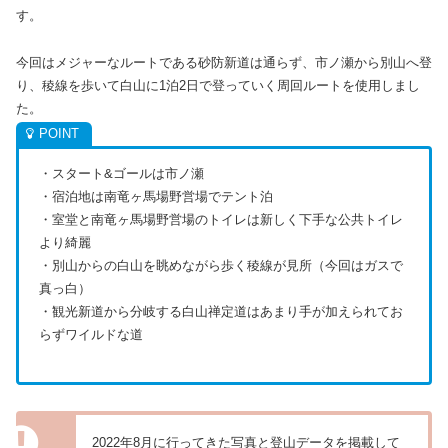
す。
今回はメジャーなルートである砂防新道は通らず、市ノ瀬から別山へ登
り、稜線を歩いて白山に1泊2日で登っていく周回ルートを使用しまし
た。
・スタート&ゴールは市ノ瀬
・宿泊地は南竜ヶ馬場野営場でテント泊
・室堂と南竜ヶ馬場野営場のトイレは新しく下手な公共トイレ
より綺麗
・別山からの白山を眺めながら歩く稜線が見所（今回はガスで
真っ白）
・観光新道から分岐する白山禅定道はあまり手が加えられてお
らずワイルドな道
2022年8月に行ってきた写真と登山データを掲載して