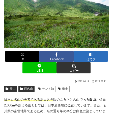
X
Facebook
はてブ
LINE
コピー
2022.08.11
2023.03.11
登山
百名山
テント泊
縦走
日本百名山の著者である深田久弥
氏のふるさとの山である
白山
。標高
2,000mを超える山としては、日本最西端に位置しています。また、石
川県の豪雪地帯であるため、名の通り年の半分は白色に染まっていま