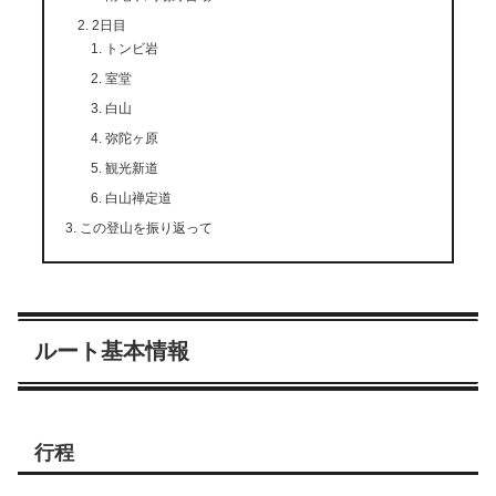
2日目
トンビ岩
室堂
白山
弥陀ヶ原
観光新道
白山禅定道
この登山を振り返って
ルート基本情報
行程