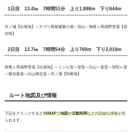
1日目 13.4㎞ 7時間51分 上り1,898m 下り644m
市ノ瀬【出発地】～チブリ尾根避難小屋～別山～南竜ヶ馬場野営場【宿
泊地】
2日目 13.7㎞ 7時間54分 上り760m 下り2,018m
南竜ヶ馬場野営場【出発地】～トンビ岩～室堂～白山～室堂～弥陀ヶ原
～観光新道～白山禅定道～市ノ瀬【到着地】
ルート地図及び情報
下記をクリックすると
YAMAP
で
地図
や
活動時間
などの詳細な情報
が見
られます。