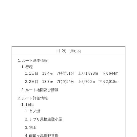
目次
ルート基本情報
行程
1日目 13.4㎞ 7時間51分 上り1,898m 下り644m
2日目 13.7㎞ 7時間54分 上り760m 下り2,018m
ルート地図及び情報
ルート詳細情報
1日目
市ノ瀬
チブリ尾根避難小屋
別山
南竜ヶ馬場野営場