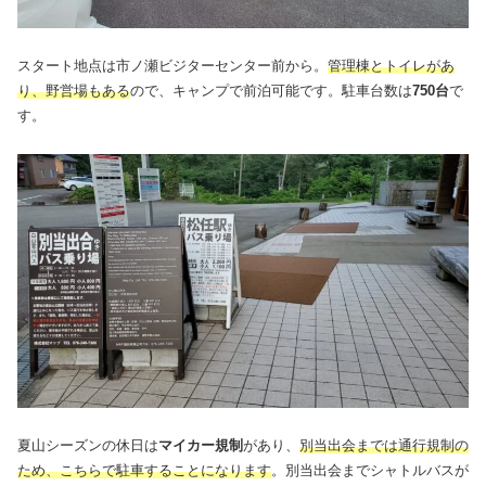
スタート地点は市ノ瀬ビジターセンター前から。
管理棟とトイレがあ
り、野営場もある
ので、キャンプで前泊可能です。駐車台数は
750台
で
す。
夏山シーズンの休日は
マイカー規制
があり、
別当出会までは通行規制の
ため、こちらで駐車することになります
。別当出会までシャトルバスが