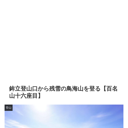
鉾立登山口から残雪の鳥海山を登る【百名
山十六座目】
登山