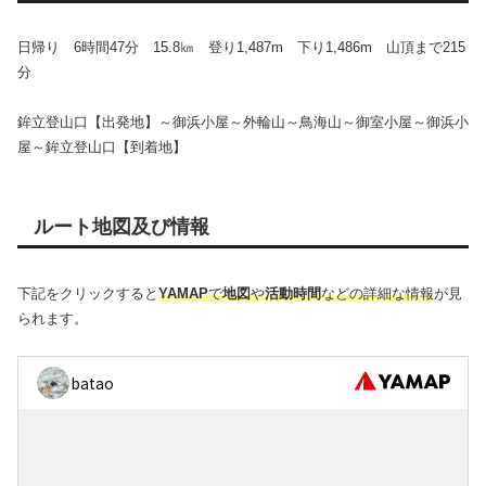
日帰り 6時間47分 15.8㎞ 登り1,487m 下り1,486m 山頂まで215
分
鉾立登山口【出発地】～御浜小屋～外輪山～鳥海山～御室小屋～御浜小
屋～鉾立登山口【到着地】
ルート地図及び情報
下記をクリックすると
YAMAP
で
地図
や
活動時間
などの詳細な情報
が見
られます。