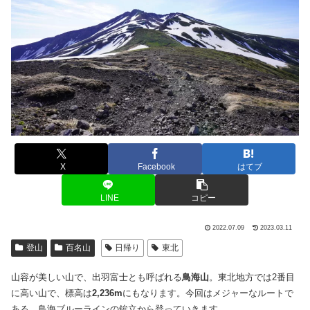
X
Facebook
はてブ
LINE
コピー
2022.07.09
2023.03.11
登山
百名山
日帰り
東北
山容が美しい山で、出羽富士とも呼ばれる
鳥海山
。東北地方では2番目
に高い山で、標高は
2,236m
にもなります。今回はメジャーなルートで
ある、鳥海ブルーラインの鉾立から登っていきます。