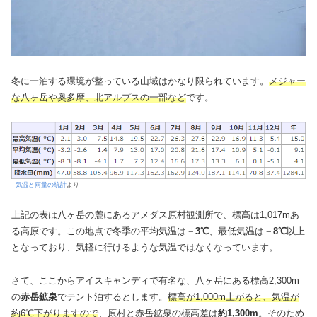
冬に一泊する環境が整っている山域はかなり限られています。
メジャー
な八ヶ岳や奥多摩、北アルプスの一部など
です。
気温と雨量の統計
より
上記の表は八ヶ岳の麓にあるアメダス原村観測所で、標高は1,017mあ
る高原です。この地点で冬季の平均気温は
－3℃
、最低気温は
－8℃
以上
となっており、気軽に行けるような気温ではなくなっています。
さて、ここからアイスキャンディで有名な、八ヶ岳にある標高2,300m
の
赤岳鉱泉
でテント泊するとします。
標高が1,000m上がると、気温が
約6℃下がりますので
、原村と赤岳鉱泉の標高差は
約1,300m
。そのため