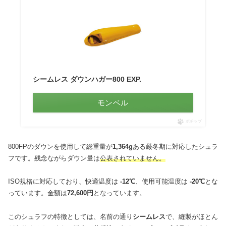
シームレス ダウンハガー800 EXP.
モンベル
ポチップ
800FPのダウンを使用して総重量が
1,364g
ある厳冬期に対応したシュラ
フです。残念ながらダウン量は
公表されていません。
ISO規格に対応しており、快適温度は
-12℃
、使用可能温度は
-20℃
とな
っています。金額は
72,600円
となっています。
このシュラフの特徴としては、名前の通り
シームレス
で、縫製がほとん