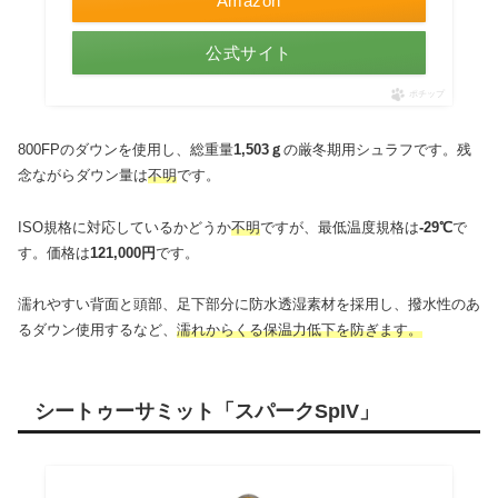
Amazon
公式サイト
ポチップ
800FPのダウンを使用し、総重量
1,503ｇ
の厳冬期用シュラフです。残
念ながらダウン量は
不明
です。
ISO規格に対応しているかどうか
不明
ですが、最低温度規格は
-29℃
で
す。価格は
121,000円
です。
濡れやすい背面と頭部、足下部分に防水透湿素材を採用し、撥水性のあ
るダウン使用するなど、
濡れからくる保温力低下を防ぎます。
シートゥーサミット「スパークSpIV」