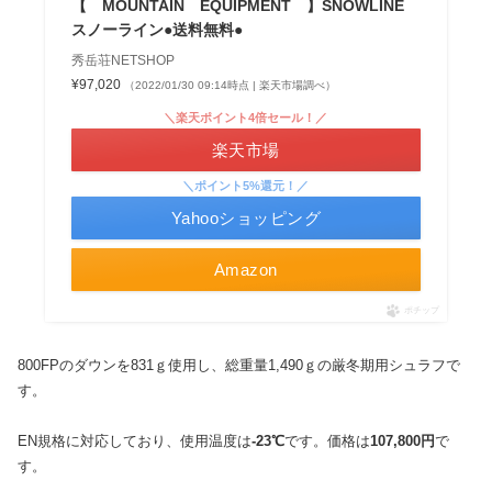
【 MOUNTAIN EQUIPMENT 】SNOWLINE
スノーライン●送料無料●
秀岳荘NETSHOP
¥97,020
（2022/01/30 09:14時点 | 楽天市場調べ）
＼楽天ポイント4倍セール！／
楽天市場
＼ポイント5%還元！／
Yahooショッピング
Amazon
ポチップ
800FPのダウンを831ｇ使用し、総重量1,490ｇの厳冬期用シュラフで
す。
EN規格に対応しており、使用温度は
-23℃
です。価格は
107,800円
で
す。