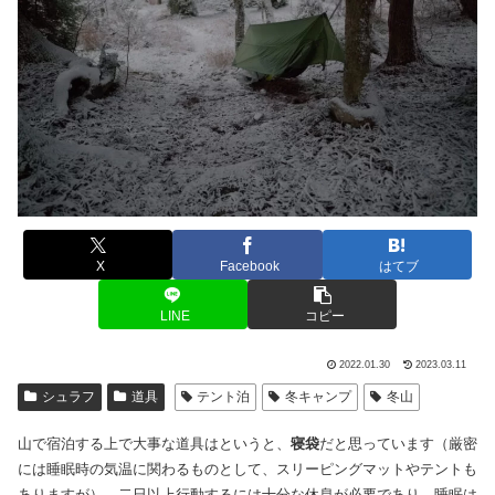
X
Facebook
はてブ
LINE
コピー
2022.01.30
2023.03.11
シュラフ
道具
テント泊
冬キャンプ
冬山
山で宿泊する上で大事な道具はというと、
寝袋
だと思っています（厳密
には睡眠時の気温に関わるものとして、スリーピングマットやテントも
ありますが）。二日以上行動するには十分な休息が必要であり、睡眠は