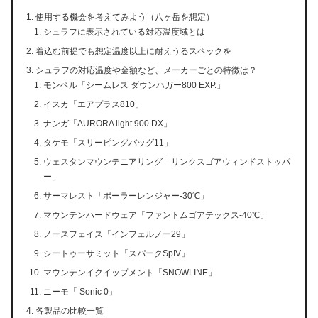
使用する機会を考えてみよう（八ヶ岳を想定）
シュラフに表示されている対応温度域とは
着込む前提でも想定温度以上に耐えうるスペックを
シュラフの対応温度や金額など、メーカーごとの特徴は？
モンベル「シームレス ダウンハガー800 EXP.」
イスカ「エアプラス810」
ナンガ「AURORA light 900 DX」
タケモ「スリーピングバッグ11」
ウェスタンマウンテニアリング「リンクスゴアウィンドストッパ
ー」
サーマレスト「ポーラーレンジャー-30℃」
マウンテンハードウェア「ファントムゴアテックス-40℃」
ノースフェイス「インフェルノー29」
シートゥーサミット「スパークSpIV」
マウンテンイクイップメント「SNOWLINE」
ニーモ「 Sonic 0」
各製品の比較一覧