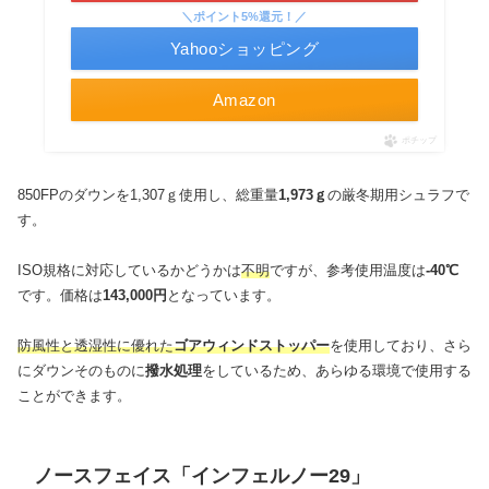
＼ポイント5%還元！／
Yahooショッピング
Amazon
ポチップ
850FPのダウンを1,307ｇ使用し、総重量
1,973ｇ
の厳冬期用シュラフで
す。
ISO規格に対応しているかどうかは
不明
ですが、参考使用温度は
-40℃
です。価格は
143,000円
となっています。
防風性と透湿性に優れた
ゴアウィンドストッパー
を使用しており、さら
にダウンそのものに
撥水処理
をしているため、あらゆる環境で使用する
ことができます。
ノースフェイス「インフェルノー29」