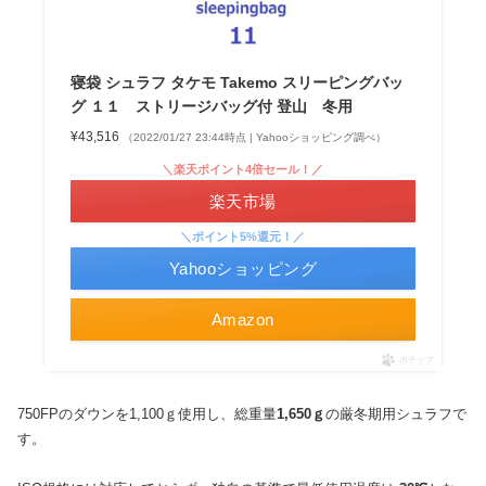
寝袋 シュラフ タケモ Takemo スリーピングバッ
グ １１ ストリージバッグ付 登山 冬用
¥43,516
（2022/01/27 23:44時点 | Yahooショッピング調べ）
＼楽天ポイント4倍セール！／
楽天市場
＼ポイント5%還元！／
Yahooショッピング
Amazon
ポチップ
750FPのダウンを1,100ｇ使用し、総重量
1,650ｇ
の厳冬期用シュラフで
す。