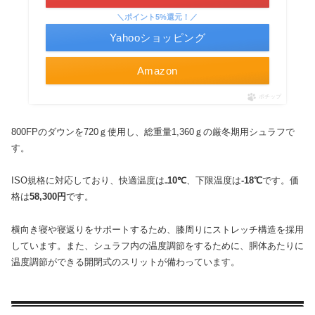
＼ポイント5%還元！／
Yahooショッピング
Amazon
ポチップ
800FPのダウンを720ｇ使用し、総重量1,360ｇの厳冬期用シュラフで
す。
ISO規格に対応しており、快適温度は
₋10℃
、下限温度は
-18℃
です。価
格は
58,300円
です。
横向き寝や寝返りをサポートするため、膝周りにストレッチ構造を採用
しています。また、シュラフ内の温度調節をするために、胴体あたりに
温度調節ができる開閉式のスリットが備わっています。