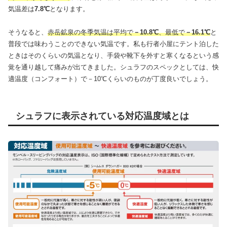
気温差は
7.8℃
となります。
そうなると、
赤岳鉱泉の冬季気温は平均で
－10.8℃
、最低で
－16.1℃
と
普段では味わうことのできない気温です。私も行者小屋にテント泊した
ときはそのくらいの気温となり、手袋や靴下を外すと寒くなるという感
覚を通り越して痛みが出てきました。シュラフのスペックとしては、快
適温度（コンフォート）で－10℃くらいのものが丁度良いでしょう。
シュラフに表示されている対応温度域とは