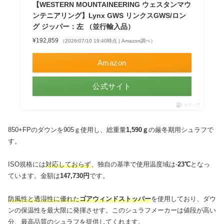
【WESTERN MOUNTAINEERING ウェスタンマウ
ンテニアリング】Lynx GWS リンクスGWS/ロン
グ ジッパー：左 （並行輸入品）
¥192,859
（2026/07/10 19:40時点 | Amazon調べ）
Amazon
公式サイト
ポチップ
850+FPのダウンを905ｇ使用し、総重量
1,590ｇ
の厳冬期用シュラフで
す。
ISO規格には
対応しておらず
、独自の基準で使用温度域は-
23℃
となっ
ています。金額は
147,730円
です。
防風性と透湿性に優れた
ゴアウィンドストッパー
を使用しており、ダウ
ンの保温性を最大限に発揮させす。このシュラフメーカーは値段が高い
分、最高品質のシュラフを提供してくれます。