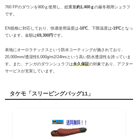
760 FPのダウンを900ｇ使用し、総重量
約1,400ｇ
の厳冬期用シュラフ
です。
EN規格に対応しており、快適使用温度は
-10℃
、下限温度は
-19℃
となっ
ています。金額は
69,300円
です。
表地にオーロラテックスという防水コーティングが施されており、
20,000mm/透湿性6,000g/m2/24hrsという高い防水透湿性を誇っていま
す。また、ナンガのダウンシュラフは
永久保証
の対象であり、アフター
サービスが充実しています。
タケモ「スリーピングバッグ11」