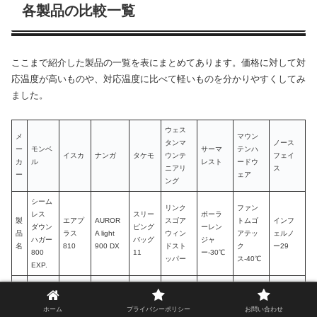
各製品の比較一覧
ここまで紹介した製品の一覧を表にまとめてあります。価格に対して対
応温度が高いものや、対応温度に比べて軽いものを分かりやすくしてみ
ました。
ウェス
メ
マウン
タンマ
ノース
シ
ー
モンベ
サーマ
テンハ
イスカ
ナンガ
タケモ
ウンテ
フェイ
ゥ
カ
ル
レスト
ードウ
ニアリ
ス
ミ
ー
ェア
ング
シーム
リンク
ファン
レス
スリー
ポーラ
製
エアプ
AUROR
スゴア
トムゴ
インフ
ダウン
ピング
ーレン
ス
品
ラス
A light
ウィン
アテッ
ェルノ
ハガー
バッグ
ジャ
ク
名
810
900 DX
ドスト
ク
ー29
800
11
ー-30℃
ッパー
ス-40℃
EXP.
総
1,364
1,280
1,650
重
1,400ｇ
1,590ｇ
1,477ｇ
1,973ｇ
1,503ｇ
8
ｇ
ｇ
ｇ
ホーム
プライバシーポリシー
お問い合わせ
量