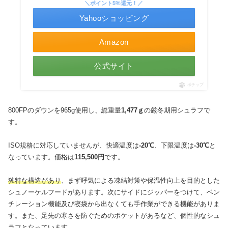
＼ポイント5%還元！／
Yahooショッピング
Amazon
公式サイト
ポチップ
800FPのダウンを965g使用し、総重量
1,477ｇ
の厳冬期用シュラフで
す。
ISO規格に対応していませんが、快適温度は
-20℃
、下限温度は
-30℃
と
なっています。価格は
115,500円
です。
独特な構造があり
、まず呼気による凍結対策や保温性向上を目的とした
シュノーケルフードがあります。次にサイドにジッパーをつけて、ベン
チレーション機能及び寝袋から出なくても手作業ができる機能がありま
す。また、足先の寒さを防ぐためのポケットがあるなど、個性的なシュ
ラフとなっています。