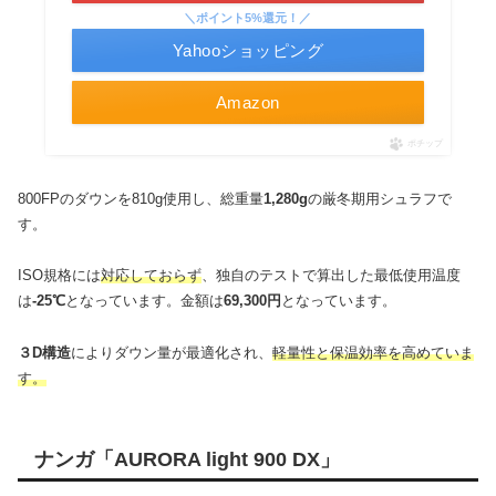
＼ポイント5%還元！／
Yahooショッピング
Amazon
ポチップ
800FPのダウンを810g使用し、総重量
1,280g
の厳冬期用シュラフで
す。
ISO規格には
対応しておらず
、独自のテストで算出した最低使用温度
は
-25℃
となっています。金額は
69,300円
となっています。
３D構造
によりダウン量が最適化され、
軽量性と保温効率を高めていま
す。
ナンガ「AURORA light 900 DX」