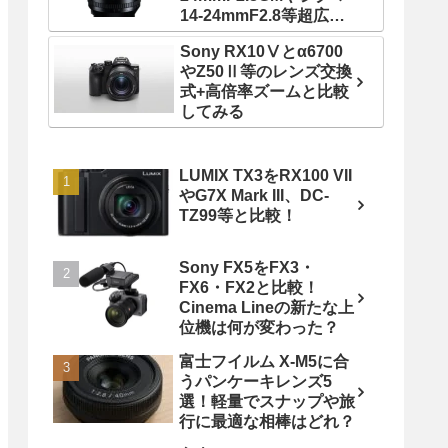
14-24mmF2.8等超広角
ズームレンズと比較！
Sony RX10Ⅴとα6700
やZ50Ⅱ等のレンズ交換
式+高倍率ズームと比較
してみる
LUMIX TX3をRX100 VII
やG7X Mark III、DC-
TZ99等と比較！
Sony FX5をFX3・
FX6・FX2と比較！
Cinema Lineの新たな上
位機は何が変わった？
富士フイルム X-M5に合
うパンケーキレンズ5
選！軽量でスナップや旅
行に最適な相棒はどれ？