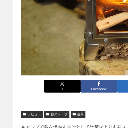
X
Facebook
レビュー
薪ストーブ
道具
キャンプで薪を燃やす手段としては焚火よりも薪ス