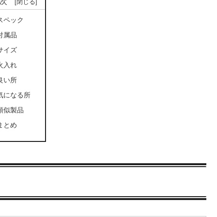
次
スペック
付属品
サイズ
火入れ
良い所
気になる所
類似製品
まとめ