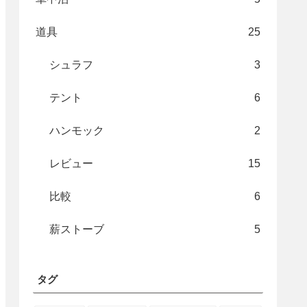
道具
25
シュラフ
3
テント
6
ハンモック
2
レビュー
15
比較
6
薪ストーブ
5
タグ