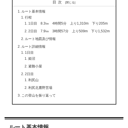
目次
ルート基本情報
行程
1日目 8.3㎞ 4時間5分 上り1,310m 下り205m
2日目 7.9㎞ 3時間57分 上り509m 下り1,532m
ルート地図及び情報
ルート詳細情報
1日目
姫沼
避難小屋
2日目
利尻山
利尻北麓野営場
この登山を振り返って
ルート基本情報