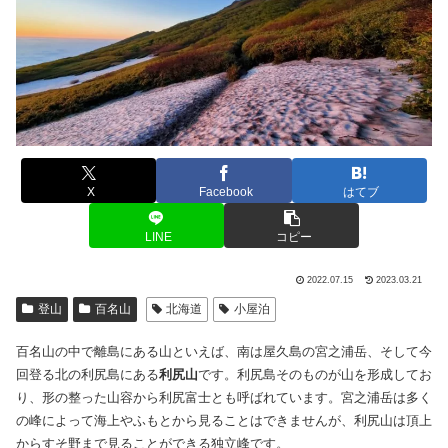
X
Facebook
はてブ
LINE
コピー
2022.07.15
2023.03.21
登山
百名山
北海道
小屋泊
百名山の中で離島にある山といえば、南は屋久島の宮之浦岳、そして今
回登る北の利尻島にある
利尻山
です。利尻島そのものが山を形成してお
り、形の整った山容から利尻富士とも呼ばれています。宮之浦岳は多く
の峰によって海上やふもとから見ることはできませんが、利尻山は頂上
からすそ野まで見ることができる独立峰です。