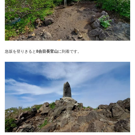
急坂を登りきると
8合目長官山
に到着です。