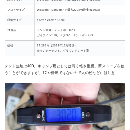
フロアサイズ
W340cm * D360cm * H最大220cm(最小H180㎝)
収納サイズ
57cm * 21cm * 19cm
付属品
テント本体、テントポール* 1、
ガイライン* 10、ペグ*20、テントポール*2
価格
37,299円（2023年12月時点）
※インナーテント、グラウンドシート別
テント生地は
40D
。キャンプ用としては薄く軽さ重視。薪ストーブを使
うことができますが、TCや難燃ではないので火の粉などには注意。