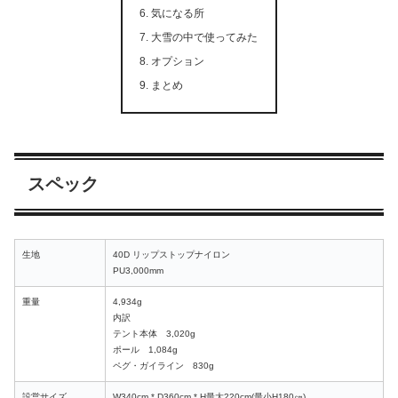
気になる所
大雪の中で使ってみた
オプション
まとめ
スペック
生地
40D リップストップナイロン
PU3,000mm
重量
4,934g
内訳
テント本体 3,020g
ポール 1,084g
ペグ・ガイライン 830g
設営サイズ
W340cm * D360cm * H最大220cm(最小H180㎝)