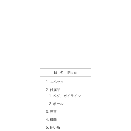
目次
スペック
付属品
ペグ、ガイライン
ポール
設営
機能
良い所