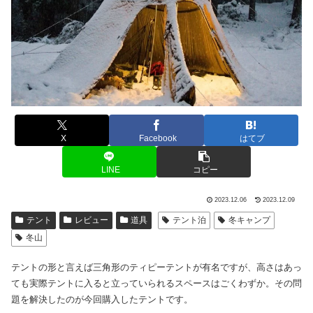
X
Facebook
はてブ
LINE
コピー
2023.12.06
2023.12.09
テント
レビュー
道具
テント泊
冬キャンプ
冬山
テントの形と言えば三角形のティピーテントが有名ですが、高さはあっ
ても実際テントに入ると立っていられるスペースはごくわずか。その問
題を解決したのが今回購入したテントです。