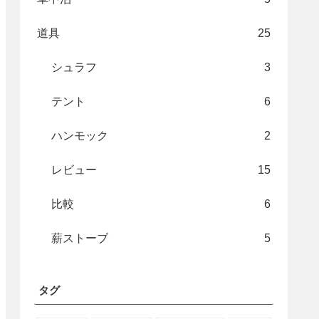
道具
25
シュラフ
3
テント
6
ハンモック
2
レビュー
15
比較
6
薪ストーブ
5
タグ