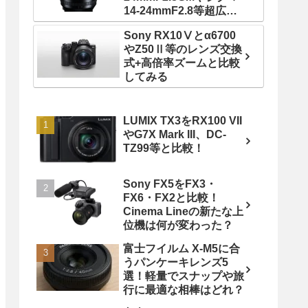
14-24mmF2.8等超広角
ズームレンズと比較！
Sony RX10Ⅴとα6700
やZ50Ⅱ等のレンズ交換
式+高倍率ズームと比較
してみる
LUMIX TX3をRX100 VII
やG7X Mark III、DC-
TZ99等と比較！
Sony FX5をFX3・
FX6・FX2と比較！
Cinema Lineの新たな上
位機は何が変わった？
富士フイルム X-M5に合
うパンケーキレンズ5
選！軽量でスナップや旅
行に最適な相棒はどれ？