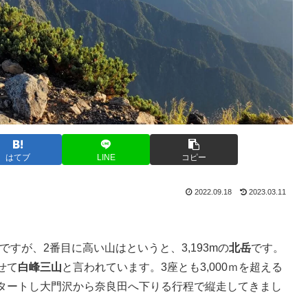
はてブ
LINE
コピー
2022.09.18
2023.03.11
ですが、2番目に高い山はというと、3,193mの
北岳
です。
せて
白峰三山
と言われています。3座とも3,000ｍを超える
タートし大門沢から奈良田へ下りる行程で縦走してきまし