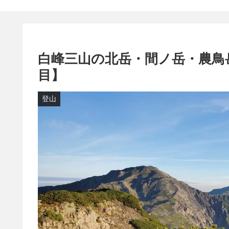
白峰三山の北岳・間ノ岳・農鳥
目】
登山