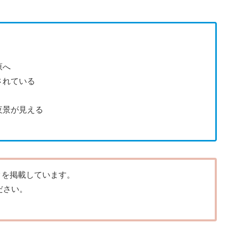
原へ
されている
夜景が見える
タを掲載しています。
ださい。