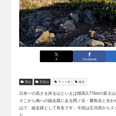
X
Facebook
登山
百名山
テント泊
縦走
日本一の高さを誇る山といえば標高3,776mの富士山
そこから南への縦走路にある間ノ岳・農鳥岳と合わ
山で、縦走路として有名です。今回は広河原からス
た。