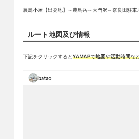
農鳥小屋【出発地】～農鳥岳～大門沢～奈良田駐車
ルート地図及び情報
下記をクリックすると
YAMAP
で
地図
や
活動時間
な