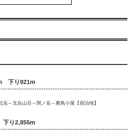
m 下り921m
北岳～北岳山荘～間ノ岳～農鳥小屋【宿泊地】
下り2,855m