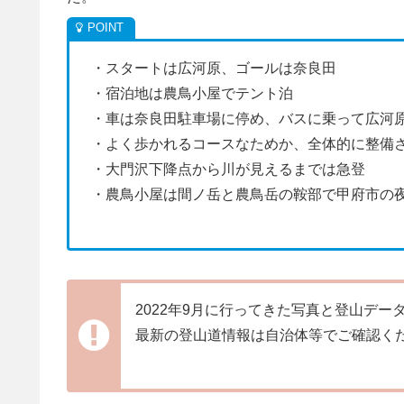
・スタートは広河原、ゴールは奈良田
・宿泊地は農鳥小屋でテント泊
・車は奈良田駐車場に停め、バスに乗って広河
・よく歩かれるコースなためか、全体的に整備
・大門沢下降点から川が見えるまでは急登
・農鳥小屋は間ノ岳と農鳥岳の鞍部で甲府市の
2022年9月に行ってきた写真と登山デー
最新の登山道情報は自治体等でご確認く