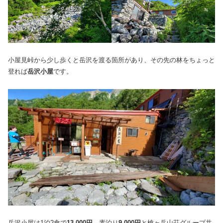
小屋見峠から少し歩くと岳沢を渡る箇所があり、その先の林をちょっと
登れば
岳沢小屋
です。
岳沢小屋は1泊2食で
13,000円
、素泊り
9,000円
と槍ヶ岳山荘グループ共