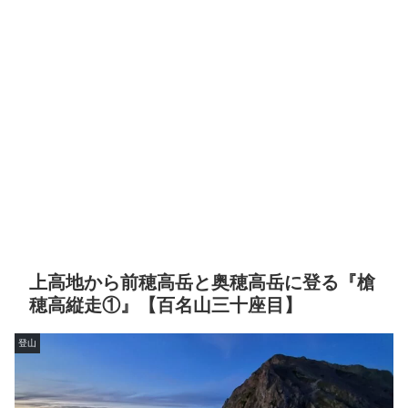
上高地から前穂高岳と奥穂高岳に登る『槍
穂高縦走①』【百名山三十座目】
登山