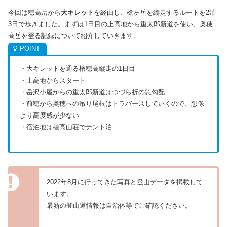
今回は穂高岳から
大キレット
を経由し、槍ヶ岳を縦走するルートを2泊
3日で歩きました。まずは1日目の上高地から重太郎新道を使い、奥穂
高岳を登る記録について紹介していきます。
・大キレットを通る槍穂高縦走の1日目
・上高地からスタート
・岳沢小屋からの重太郎新道はつづら折の急勾配
・前穂から奥穂への吊り尾根はトラバースしていくので、想像
より高度感が少ない
・宿泊地は穂高山荘でテント泊
2022年8月に行ってきた写真と登山データを掲載して
います。
最新の登山道情報は自治体等でご確認ください。