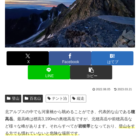
X
Facebook
はてブ
LINE
コピー
2022.08.05
2023.03.21
登山
百名山
テント泊
縦走
北アルプスの中でも河童橋から眺めることができ、代表的な山である
穂
高岳
。最高峰は標高3,190mの奥穂高岳ですが、北穂高岳や前穂高岳な
ど様々な峰があります。それらすべてが
岩稜帯
となっており、
登山をす
る方でも慣れていないと危険な場所です
。