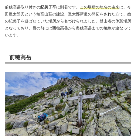
前穂高岳取り付きの
紀美子平
に到着です。
この場所の地名の由来
は、今
田重太郎氏という穂高山荘の建設、重太郎新道の開拓をされた方で、娘
の紀美子を遊ばせていた場所から名づけられました。登山者の休憩場所
となっており、目の前には西穂高岳から奥穂高岳までの稜線が連なって
います。
前穂高岳