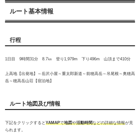
ルート基本情報
行程
1日目 9時間31分 8.7㎞ 登り1,979m 下り496m 山頂まで410分
上高地【出発地】～岳沢小屋～重太郎新道～前穂高岳～吊尾根～奥穂高
岳～穂高岳山荘【宿泊地】
ルート地図及び情報
下記をクリックすると
YAMAP
で
地図
や
活動時間
などの詳細な情報
が見
られます。