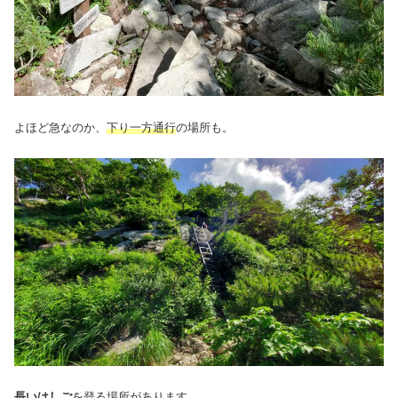
よほど急なのか、
下り一方通行
の場所も。
長いはしご
を登る場所があります。