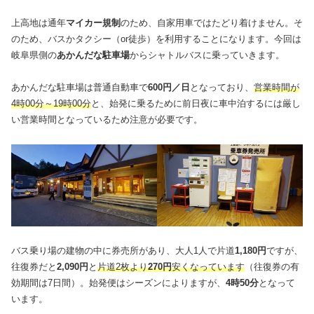
上高地は通年
マイカー規制
のため、自家用車ではたどり着けません。そ
のため、バスかタクシー（or徒歩）を利用することになります。今回は
岐阜県側の
あかんだな駐車場
からシャトルバスに乗っていきます。
あかんだな駐車場は普通自動車で
600円／日
となっており、
営業時間が
4時00分～19時00分
と、始発に乗るために前日夜に車中泊するには厳し
い営業時間となっているため注意が必要です。
バス乗り場の建物の中に券売所があり、大人1人で片道
1,180円
ですが、
往復券だと
2,090円
と
片道2枚より
270円
安くなっています
（往復券の有
効期間は7日間）。始発便はシーズンによりますが、
4時50分
となって
います。