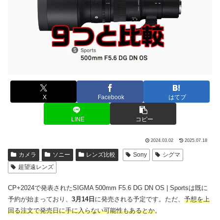
X
Facebook
はてブ
LINE
コピー
2024.03.02
2025.07.18
カメラ
ソニー
レンズ比較
Sony
シグマ
超望遠レンズ
CP+2024で発表されたSIGMA 500mm F5.6 DG DN OS | Sportsは既に
予約が始まっており、
3月14日
に発売される予定です。ただ、
予想を上
回る注文で発売日に手に入らない可能性もあるとか
。