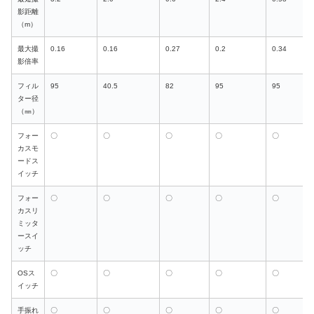
影距離
（m）
最大撮
0.16
0.16
0.27
0.2
0.34
影倍率
フィル
95
40.5
82
95
95
ター径
（㎜）
フォー
〇
〇
〇
〇
〇
カスモ
ードス
イッチ
フォー
〇
〇
〇
〇
〇
カスリ
ミッタ
ースイ
ッチ
OSス
〇
〇
〇
〇
〇
イッチ
手振れ
〇
〇
〇
〇
〇