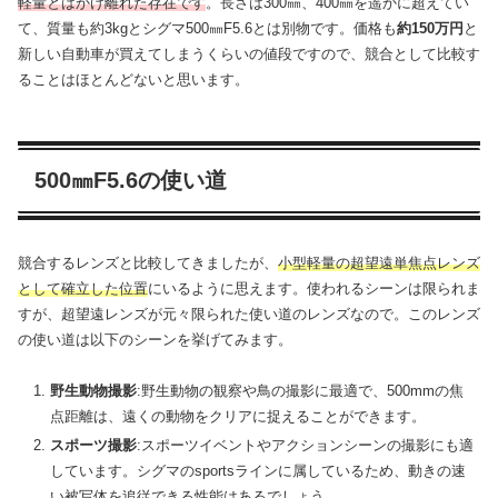
軽量とはかけ離れた存在です
。長さは300㎜、400㎜を遥かに超えてい
て、質量も約3kgとシグマ500㎜F5.6とは別物です。価格も
約150万円
と
新しい自動車が買えてしまうくらいの値段ですので、競合として比較す
ることはほとんどないと思います。
500㎜F5.6の使い道
競合するレンズと比較してきましたが、
小型軽量の超望遠単焦点レンズ
として確立した位置
にいるように思えます。使われるシーンは限られま
すが、超望遠レンズが元々限られた使い道のレンズなので。このレンズ
の使い道は以下のシーンを挙げてみます。
野生動物撮影
:野生動物の観察や鳥の撮影に最適で、500mmの焦
点距離は、遠くの動物をクリアに捉えることができます。
スポーツ撮影
:スポーツイベントやアクションシーンの撮影にも適
しています。シグマのsportsラインに属しているため、動きの速
い被写体を追従できる性能はあるでしょう。