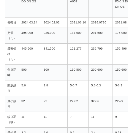
DG DN OS
A057
F5-6.3 DG
DN OS
発売日
2024.03.14
2024.02.02
2021.06.10
2019.0726
2021.08.27
定価
495,000
935,000
187,000
291,500
176,000
（円）
最安価
445,500
841,500
121,277
236,799
156,496
格
（円）
焦点距
500
300
150-500
200-600
150-600
離
開放絞
5.6
2.8
5-6.7
5.6-6.3
5-6.3
り
最小絞
32
22
22-32
32-36
22-29
り
絞り羽
11
11
7
11
9
（枚）
最短撮
3.2
2.0
0.6
2.4
0.58