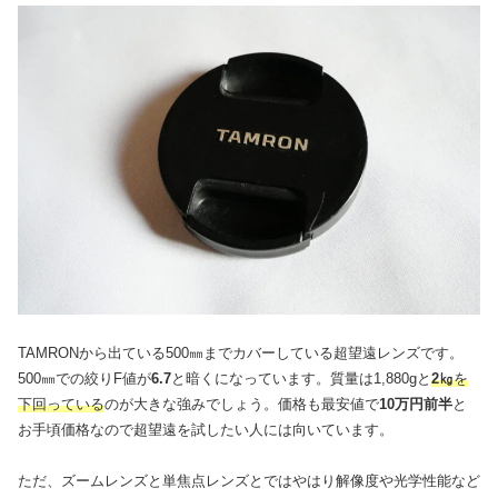
TAMRONから出ている500㎜までカバーしている超望遠レンズです。
500㎜での絞りF値が
6.7
と暗くになっています。質量は1,880gと
2㎏
を
下回っている
のが大きな強みでしょう。価格も最安値で
10万円前半
と
お手頃価格なので超望遠を試したい人には向いています。
ただ、ズームレンズと単焦点レンズとではやはり解像度や光学性能など