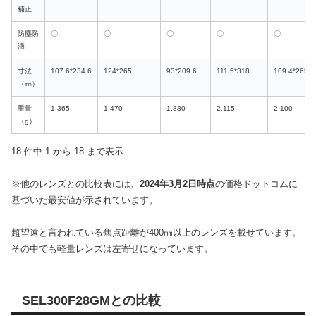
補正
防塵防
〇
〇
〇
〇
〇
滴
寸法
107.6*234.6
124*265
93*209.6
111.5*318
109.4*265.6
（㎜）
重量
1,365
1,470
1,880
2,115
2,100
（g）
18 件中 1 から 18 まで表示
※他のレンズとの比較表には、
2024年3月2日時点
の価格ドットコムに
基づいた最安値が示されています。
超望遠と言われている焦点距離が400㎜以上のレンズを載せています。
その中でも軽量レンズは左寄せになっています。
SEL300F28GMとの比較