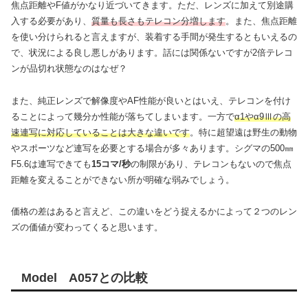
焦点距離やF値がかなり近づいてきます。ただ、レンズに加えて別途購
入する必要があり、
質量も長さもテレコン分増します
。また、焦点距離
を使い分けられると言えますが、装着する手間が発生するともいえるの
で、状況による良し悪しがあります。話には関係ないですが2倍テレコ
ンが品切れ状態なのはなぜ？
また、純正レンズで解像度やAF性能が良いとはいえ、テレコンを付け
ることによって幾分か性能が落ちてしまいます。一方で
α1やα9Ⅲの高
速連写に対応していることは大きな違いです
。特に超望遠は野生の動物
やスポーツなど連写を必要とする場合が多々あります。シグマの500㎜
F5.6は連写できても
15コマ/秒
の制限があり、テレコンもないので焦点
距離を変えることができない所が明確な弱みでしょう。
価格の差はあると言えど、この違いをどう捉えるかによって２つのレン
ズの価値が変わってくると思います。
Model A057との比較