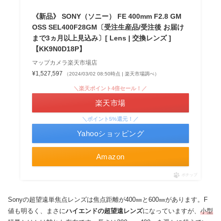
《新品》 SONY（ソニー） FE 400mm F2.8 GM
OSS SEL400F28GM〔受注生産品/受注後 お届け
まで3ヵ月以上見込み〕[ Lens | 交換レンズ ]
【KK9N0D18P】
マップカメラ楽天市場店
¥1,527,597
（2024/03/02 08:50時点 | 楽天市場調べ）
＼楽天ポイント4倍セール！／
楽天市場
＼ポイント5%還元！／
Yahooショッピング
Amazon
ポチップ
Sonyの超望遠単焦点レンズは焦点距離が400㎜と600㎜があります。F
値も明るく、まさに
ハイエンドの超望遠レンズ
になっていますが、
小型