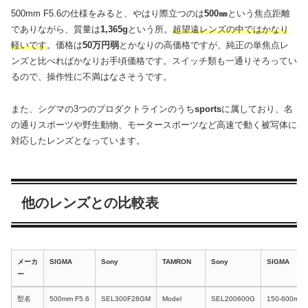
500mm F5.6の仕様をみると、やはり際立つのは
500㎜
という焦点距離
でありながら、質量は
1,365g
という所。
超望遠レンズの中ではかなり
軽いです
。価格は
50万円弱
とかなりの高価格ですが、純正の単焦点レ
ンズと比べればかなりお手頃価格です。スイッチ類も一通りそろってい
るので、操作性に不満はなさそうです。
また、シグマの3つのプロダクトラインのうち
sports
に属しており、名
の通りスポーツや野生動物、モータースポーツなど高速で動く被写体に
対応したレンズとなっています。
他のレンズとの比較表
メーカ
SIGMA
Sony
TAMRON
Sony
SIGMA
ー
メーカ
SIGMA
Sony
TAMRON
Sony
SIGMA
型名
500mm F5.6
SEL300F28GM
Model
SEL200600G
150-600mm
ー