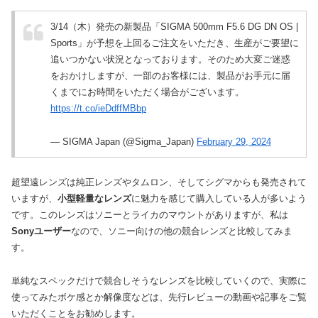
3/14（木）発売の新製品「SIGMA 500mm F5.6 DG DN OS |
Sports」が予想を上回るご注文をいただき、生産がご要望に
追いつかない状況となっております。そのため大変ご迷惑
をおかけしますが、一部のお客様には、製品がお手元に届
くまでにお時間をいただく場合がございます。
https://t.co/ieDdffMBbp
— SIGMA Japan (@Sigma_Japan)
February 29, 2024
超望遠レンズは純正レンズやタムロン、そしてシグマからも発売されて
いますが、
小型軽量なレンズ
に魅力を感じて購入している人が多いよう
です。このレンズはソニーとライカのマウントがありますが、私は
Sonyユーザー
なので、ソニー向けの他の競合レンズと比較してみま
す。
単純なスペックだけで競合しそうなレンズを比較していくので、実際に
使ってみたボケ感とか解像度などは、先行レビューの動画や記事をご覧
いただくことをお勧めします。