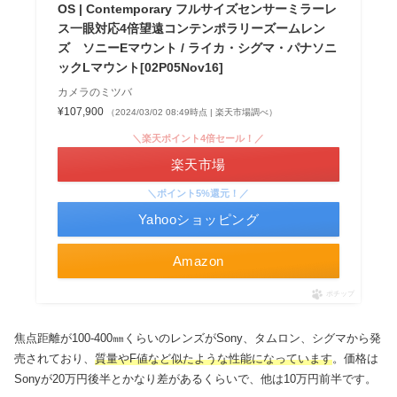
OS | Contemporary フルサイズセンサーミラーレ
ス一眼対応4倍望遠コンテンポラリーズームレン
ズ ソニーEマウント / ライカ・シグマ・パナソニ
ックLマウント[02P05Nov16]
カメラのミツバ
¥107,900
（2024/03/02 08:49時点 | 楽天市場調べ）
＼楽天ポイント4倍セール！／
楽天市場
＼ポイント5%還元！／
Yahooショッピング
Amazon
ポチップ
焦点距離が100-400㎜くらいのレンズがSony、タムロン、シグマから発
売されており、
質量やF値など似たような性能になっています
。価格は
Sonyが20万円後半とかなり差があるくらいで、他は10万円前半です。