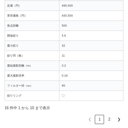
定価（円）
495,000
実売価格（円）
445,500
焦点距離
500
開放絞り
5.6
最小絞り
32
絞り羽（枚）
11
最短撮影距離（m）
3.2
最大撮影倍率
0.16
フィルター径（㎜）
95
絞りリング
〇
16 件中 1 から 10 まで表示
❮
1
2
❯