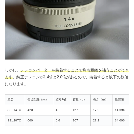
しかし、
テレコンバーターを装着することで焦点距離を補うことができ
ます
。純正テレコンが1.4倍と2.0倍があるので、装着すると以下の数値
になります。
型名
焦点距離（㎜）
絞りF値
質量（g）
長さ（㎜）
最安値
SEL14TC
420
4
167
17.2
64,696
SEL20TC
600
5.6
207
27.2
64,000